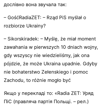
дослівно вона звучала так:
– GośćRadiaZET: – Rząd PiS myślał o
rozbiorze Ukrainy?
– Sikorskiradek: – Myślę, że miał moment
zawahania w pierwszych 10 dniach wojny,
gdy wszyscy nie wiedzieliśmy, jak ona
pójdzie, że może Ukraina upadnie. Gdyby
nie bohaterstwo Zełenskiego i pomoc
Zachodu, to różnie mogło być
Якщо у перекладі то: «Radia ZET: Уряд
ПіС (правляча партія Польщі. – рел.)