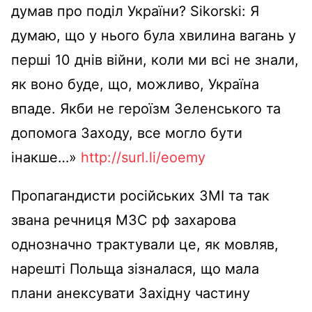
думав про поділ України? Sikorski: Я
думаю, що у нього була хвилина вагань у
перші 10 днів війни, коли ми всі не знали,
як воно буде, що, можливо, Україна
впаде. Якби не героїзм Зеленського та
допомога Заходу, все могло бути
інакше…»
http://surl.li/eoemy
Пропагандисти російських ЗМІ та так
звана речниця МЗС рф захарова
однозначно трактували це, як мовляв,
нарешті Польща зізналася, що мала
плани анексувати Західну частину