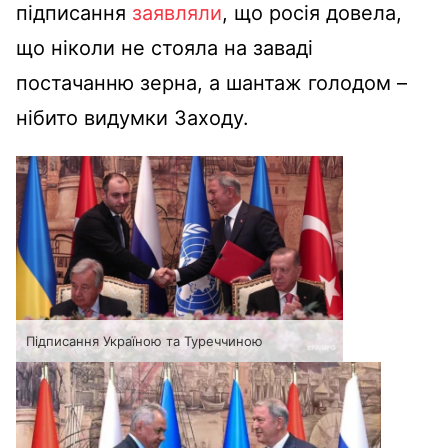
підписання
заявляли
, що росія довела,
що ніколи не стояла на заваді
постачанню зерна, а шантаж голодом –
нібито видумки Заходу.
Підписання Україною та Туреччиною