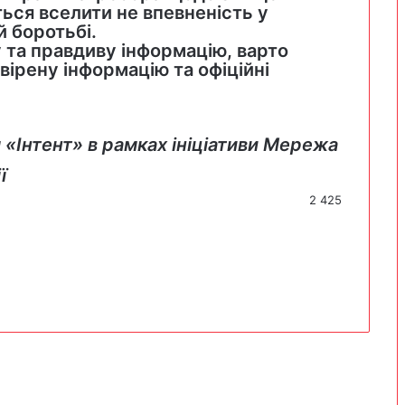
ться вселити не впевненість у
й боротьбі.
 та правдиву інформацію, варто
ірену інформацію та офіційні
 «Інтент» в рамках ініціативи Мережа
ї
2 425