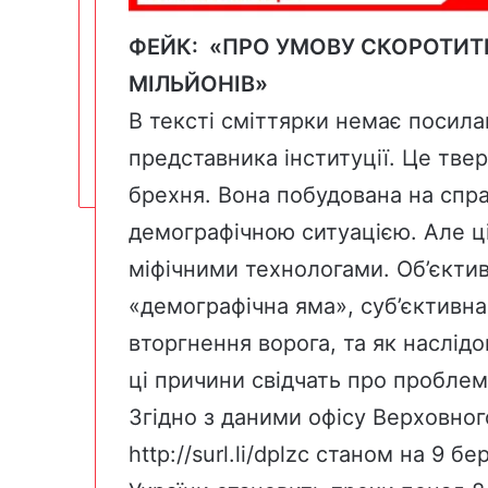
ФЕЙК: «ПРО УМОВУ СКОРОТИТИ
МІЛЬЙОНІВ»
В тексті сміттярки немає посила
представника інституції. Це тв
брехня. Вона побудована на спр
демографічною ситуацією. Але ці
міфічними технологами. Об’єкти
«демографічна яма», суб’єктивн
вторгнення ворога, та як наслідок
ці причини свідчать про проблем
Згідно з даними офісу Верховног
http://surl.li/dplzc
станом на 9 бер