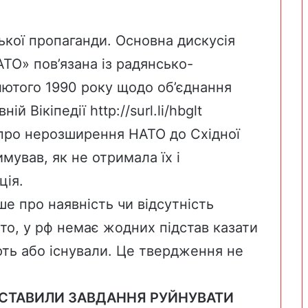
ської пропаганди. Основна дискусія
ТО» пов’язана із радянсько-
ютого 1990 року щодо об’єднання
ній Вікіпедії
http://surl.li/hbglt
 про нерозширення НАТО до Східної
ував, як не отримала їх і
ція.
е про наявність чи відсутність
то, у рф немає жодних підстав казати
ують або існували. Це твердження не
ОСТАВИЛИ ЗАВДАННЯ РУЙНУВАТИ