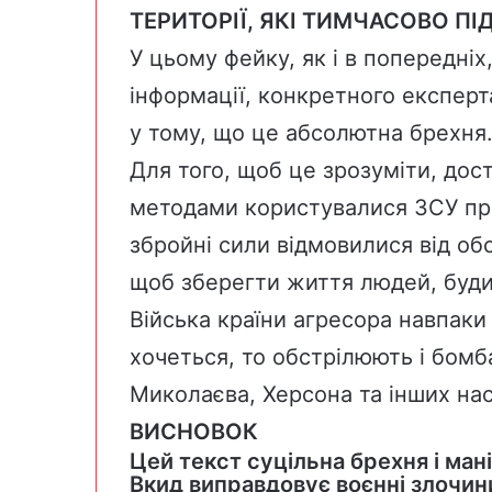
ТЕРИТОРІЇ, ЯКІ ТИМЧАСОВО П
У цьому фейку, як і в попередні
інформації, конкретного експерт
у тому, що це абсолютна брехня
Для того, щоб це зрозуміти, дос
методами користувалися ЗСУ при 
збройні сили відмовилися від обс
щоб зберегти життя людей, буди
Війська країни агресора навпаки
хочеться, то обстрілюють і бом
Миколаєва, Херсона та інших нас
ВИСНОВОК
Цей текст суцільна брехня і мані
Вкид виправдовує воєнні злочи