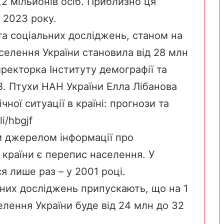
,2 мільйонів осіб. Приблизно ця
к 2023 року.
та соціальних досліджень, станом на
аселення України становила від 28 млн
ректорка Інституту демографії та
В. Птухи НАН України Елла Лібанова
чної ситуації в країні: прогнози та
li/hbgjf
м джерелом інформації про
 країни є перепис населення. У
я лише раз – у 2001 році.
льних досліджень припускають, що на 1
елення України буде від 24 млн до 32