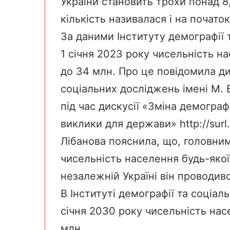
України становить трохи понад 8
кількість називалася і на почато
За даними Інституту демографії 
1 січня 2023 року чисельність н
до 34 млн. Про це повідомила ди
соціальних досліджень імені М. 
під час дискусії «Зміна демографі
виклики для держави»
http://surl.
Лібанова пояснила, що, головни
чисельність населення будь-якої
незалежній Україні він проводивс
В Інституті демографії та соціа
січня 2030 року чисельність нас
млн.