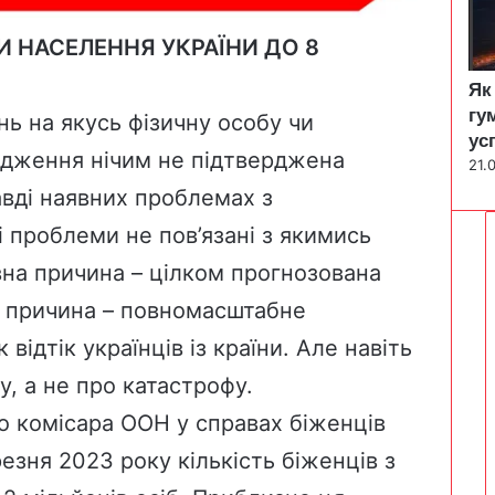
 НАСЕЛЕННЯ УКРАЇНИ ДО 8
Як
гу
нь на якусь фізичну особу чи
ус
ердження нічим не підтверджена
21.
авді наявних проблемах з
 проблеми не пов’язані з якимись
вна причина – цілком прогнозована
а причина – повномасштабне
 відтік українців із країни. Але навіть
у, а не про катастрофу.
о комісара ООН у справах біженців
езня 2023 року кількість біженців з