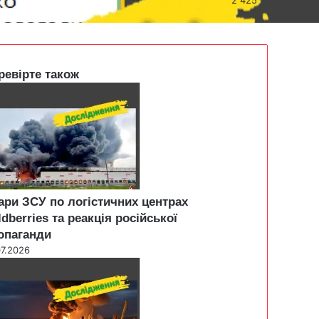
ревірте також
ари ЗСУ по логістичних центрах
ldberries та реакція російської
опаганди
07.2026