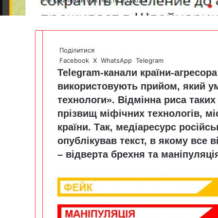
Поділитися
Facebook
X
WhatsApp
Telegram
Telegram-канали країни-агресора
використовують прийом, який ум
технологи». Відмінна риса таких 
прізвищ міфічних технологів, мі
країни. Так, медіаресурс росій
опублікував текст, в якому все в
– відверта брехня та маніпуляці