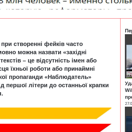
Пе
C
 при створенні фейків часто
l
o
овно можна назвати «західні
s
текстів – це відсутність імен або
e
сця їхньої роботи або принаймні
ської пропаганди «Наблюдатель»
Уд
ід першої літери до останньої крапки
Wi
я.
пр
27.