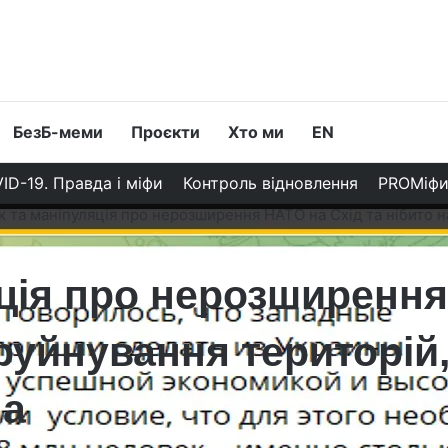
БезБ-меми
Проєкти
Хто ми
EN
ID-19. Правда і міфи
Контроль відновлення
PROМіф
 та маніпуляція про нерозширення НАТО на Схід та нібито н
ція про нерозширення
руйнування територій,
на