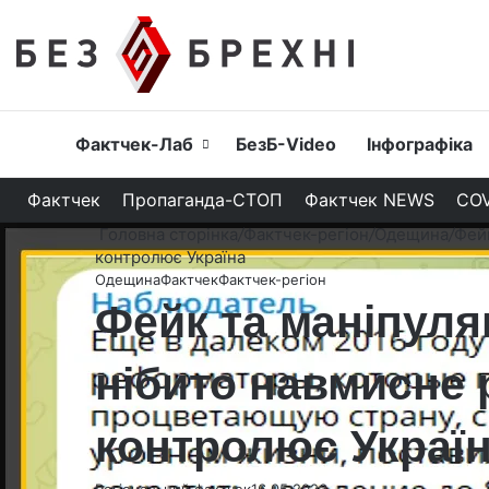
Головна
Фактчек-Лаб
БезБ-Video
Інфографіка
Фактчек
Пропаганда-СТОП
Фактчек NEWS
COV
Головна сторінка
/
Фактчек-регіон
/
Одещина
/
Фейк
контролює Україна
Одещина
Фактчек
Фактчек-регіон
Фейк та маніпуля
нібито навмисне 
контролює Украї
Регіональний фактчек
16.05.2023