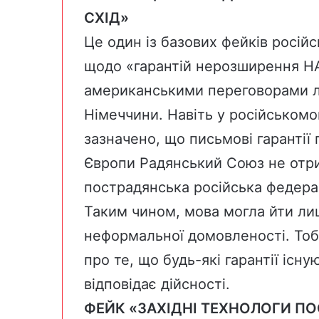
СХІД»
Це один із базових фейків росій
щодо «гарантій нерозширення НА
американськими переговорами л
Німеччини. Навіть у російськомов
зазначено, що письмові гарантії
Європи Радянський Союз не отрим
пострадянська російська федера
Таким чином, мова могла йти лиш
неформальної домовленості. Тоб
про те, що будь-які гарантії існ
відповідає дійсності.
ФЕЙК «ЗАХІДНІ ТЕХНОЛОГИ П