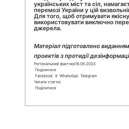
українських міст та сіл, намагає
перемозі України у цій визвольні
Для того, щоб отримувати якісну
використовувати виключно перев
джерела.
Матеріал підготовлено виданням
проектів з протидії дезінформаці
Регіональний фактчек
16.05.2023
Поділитися
Facebook
X
WhatsApp
Telegram
Читати статтю
Поділитися
F
X
W
T
V
P
a
h
e
i
r
c
a
l
b
i
e
t
e
e
n
b
s
g
r
t
o
A
r