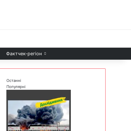
Facebook
X
YouTube
Instagram
Telegram
TikTok
Sea
и
Фактчек-регіон
Останні
Популярні