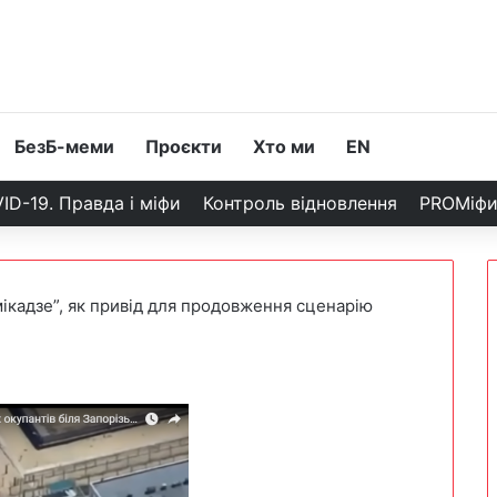
БезБ-меми
Проєкти
Хто ми
EN
ID-19. Правда і міфи
Контроль відновлення
PROМіф
мікадзе”, як привід для продовження сценарію