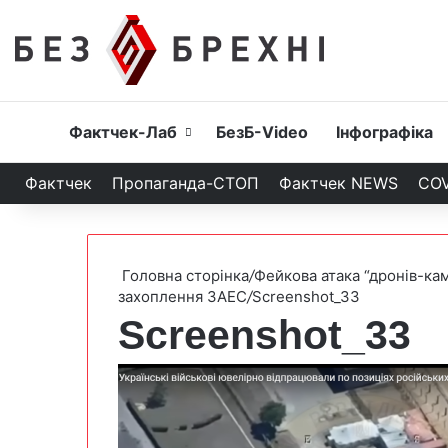
Головна
Фактчек-Лаб
БезБ-Video
Інфографіка
Фактчек
Пропаганда-СТОП
Фактчек NEWS
COV
Головна сторінка
/
Фейкова атака “дронів-ка
захоплення ЗАЕС
/
Screenshot_33
Screenshot_33