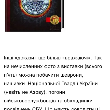
Інші «докази» ще більш «вражаючі». Так
на нечисленних фото з виставки (всього
п’ять) можна побачити шеврони,
нашивки Національної Гвардії України
(навіть не Азову), погони
військовослужбовців та обкладинки
посвідчень СБУ. Що мають доводити ці