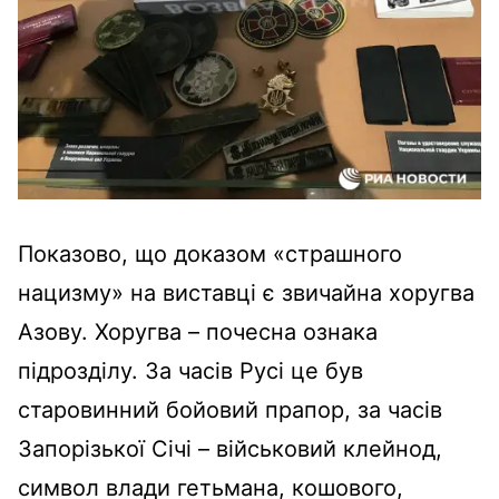
Показово, що доказом «страшного
нацизму» на виставці є звичайна хоругва
Азову. Хоругва – почесна ознака
підрозділу. За часів Русі це був
старовинний бойовий прапор, за часів
Запорізької Січі – військовий клейнод,
символ влади гетьмана, кошового,