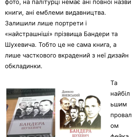
фото, на палітурці немає ані повної назви
книги, ані емблеми видавництва.
Залишили лише портрети і
«найстрашніші» прізвища Бандери та
Шухевича. Тобто це не сама книга, а
лише часткового вкрадений з неї дизайн
обкладинки.
Та
найбіл
ьшим
провал
ом
фейка