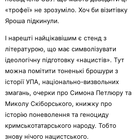
«трофеї» не зрозуміло. Хоч би візитівку
Яроша підкинули.
І нарешті найцікавішим є стенд з
літературою, що має символізувати
ідеологічну підготовку «нацистів». Тут
можна помітити тоненькі брошури з
історії УПА, національно-визвольних
змагань, очерки про Симона Петлюру та
Миколу Скіборського, книжку про
історію поневолення та геноциду
кримськотатарського народу. Тобто
знову нічого нацистського.