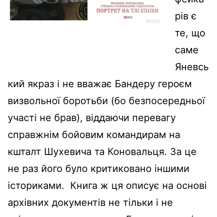
рів є
те, що
саме
Яневсь
кий якраз і не вважає Бандеру героєм
визвольної боротьби (бо безпосередньої
участі не брав), віддаючи перевагу
справжнім бойовим командирам на
кшталт Шухевича та Коновальця. За це
не раз його було критиковано іншими
істориками. Книга ж ця описує на основі
архівних документів не тільки і не