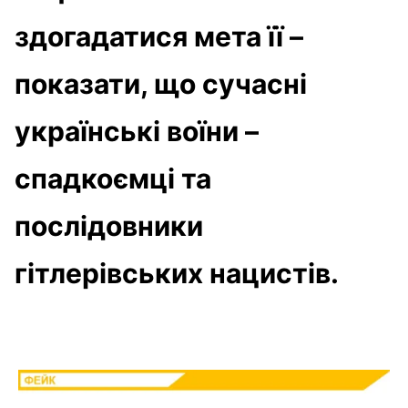
здогадатися мета її –
показати, що сучасні
українські воїни –
спадкоємці та
послідовники
гітлерівських нацистів.