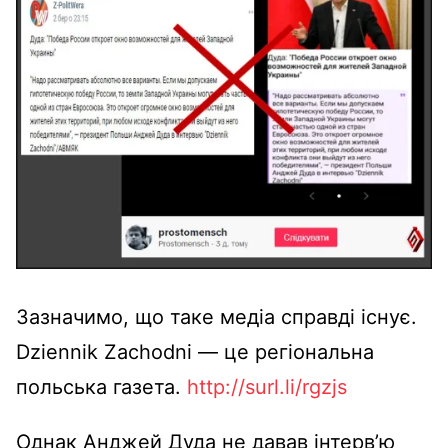
Зазначимо, що таке медіа справді існує.
Dziennik Zachodni — це регіональна
польська газета.
http://surl.li/rgzjs
Однак Анджей Дуда не давав інтерв’ю