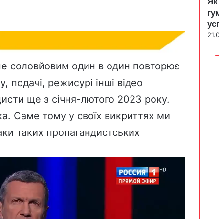
Як
гу
ус
21.
ане соловйовим один в один повторює
ту, подачі, режисурі інші відео
исти ще з січня-лютого 2023 року.
ка. Саме тому у своїх викриттях ми
аки таких пропагандистських