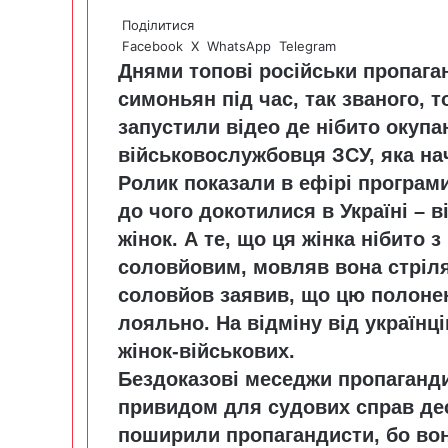
Поділитися
Facebook
X
WhatsApp
Telegram
Днями топові російськи пропаган
симоньян під час, так званого, 
запустили відео де нібито окупа
військовослужбовця ЗСУ, яка нач
Ролик показали в ефірі програми
до чого докотилися в Україні – 
жінок. А те, що ця жінка нібито 
соловйовим, мовляв вона стріля
соловйов заявив, що цю полонен
лояльно. На відміну від українці
жінок-військових.
Бездоказові меседжи пропаганди
привидом для судових справ десь
поширили пропагандисти, бо вон