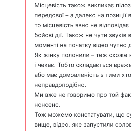
Місцевість також викликає підоз
передової – а далеко на позиції
то місцевість явно не відповідає
бойові дії. Також не чути звуків 
моменті на початку відео чутно д
Як жінку полонили – теж схоже н
і чекає. Тобто складається враж
або має домовленість з тими хто
неправдоподібно.
Ми вже не говоримо про той факт
нонсенс.
Тож можемо констатувати, що су
вище, відео, яке запустили солов