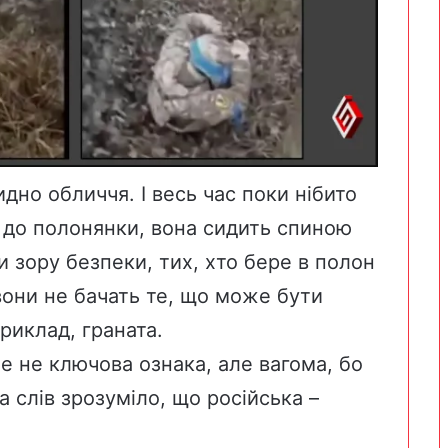
дно обличчя. І весь час поки нібито
я до полонянки, вона сидить спиною
и зору безпеки, тих, хто бере в полон
вони не бачать те, що може бути
риклад, граната.
це не ключова ознака, але вагома, бо
а слів зрозуміло, що російська –