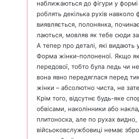
наближаються до фігури у формі 
роблять декілька рухів навколо ф
виявляється, полонянка, починає
лаються, мовляв як тебе сюди за
А тепер про деталі, які видають 
Форма жінки-полоненої. Якщо як
передової, тобто була ледь чи не
вона явно передяглася перед ти
жінки – абсолютно чиста, не зате
Крім того, відсутнє будь-яке спо
обвісами, наколінники або наклад
плитоноска, але по рухах видно, 
війсьоковслужбовиці немає зброї.