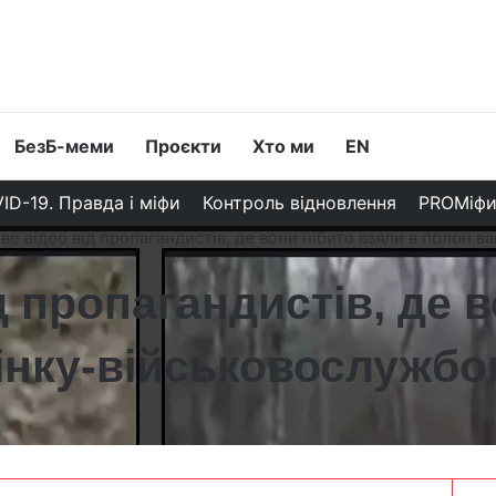
БезБ-меми
Проєкти
Хто ми
EN
ID-19. Правда і міфи
Контроль відновлення
PROМіф
ве відео від пропагандистів, де вони нібито взяли в полон 
д пропагандистів, де 
жінку-військовослужб