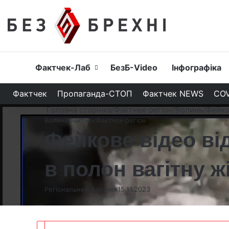
Головна
Фактчек-Лаб
БезБ-Video
Інфографіка
Фактчек
Пропаганда-СТОП
Фактчек NEWS
COV
Головна сторінка
/
Фактчек-регіон
/
Волинь
/
Фейко
Волинь
Фактчек
Фактчек-регіон
Фейкове відео ві
в полон вагітну 
Регіональний фактчек
15.11.2023