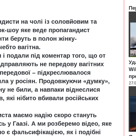
Пе
C
дисти на чолі із соловйовим та
l
o
ток-шоу яке веде пропагандист
s
нти беруть в полон жінку-
e
ебто вагітна.
 і подали під коментар того, що от
Уд
відправляють не передову вагітних
Wi
з передової – підкреслювалося
пр
ла у росіян. Продовжуючи «думку»,
27.
у не били, а навпаки віднеслися
в, які нібито вбивали російських
ста маємо надію скоро стануть
 у Гаазі. А ми розберемо відео, яке
о є фальсифікацією, як і подібні