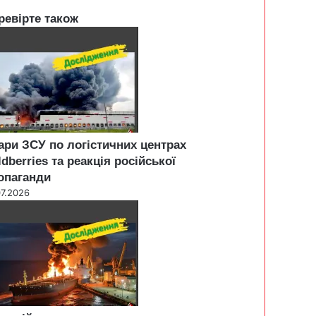
ревірте також
ари ЗСУ по логістичних центрах
ldberries та реакція російської
опаганди
07.2026