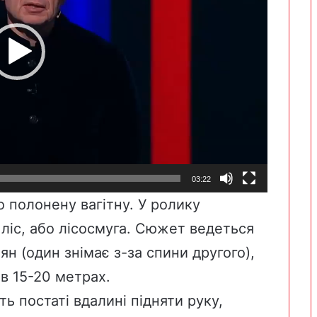
03:22
о полонену вагітну. У ролику
 ліс, або лісосмуга. Сюжет ведеться
ян (один знімає з-за спини другого),
є в 15-20 метрах.
 постаті вдалині підняти руку,