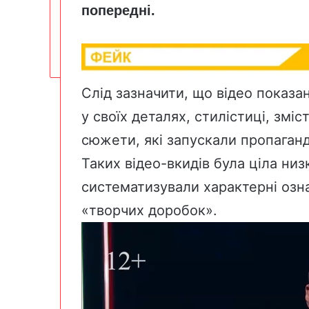
попередні.
Слід зазначити, що відео показ
у своїх деталях, стилістиці, зміс
сюжети, які запускали пропаганд
Таких відео-вкидів була ціла низ
систематизували характерні озн
«творчих доробок».
Відеопрогравач