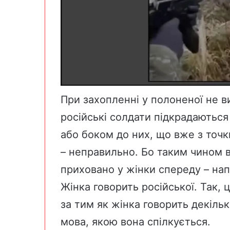
При захопленні у полоненої не ви
російські солдати підкрадаютьс
або боком до них, що вже з точк
– неправильно. Бо таким чином 
приховано у жінки спереду – нап
Жінка говорить російської. Так, 
за тим як жінка говорить декільк
мова, якою вона спілкується.