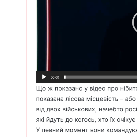
00:00
Що ж показано у відео про нібит
показана лісова місцевість – або
від двох військових, начебто росі
які йдуть до когось, хто їх очіку
У певний момент вони командують