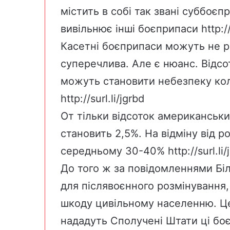
містить в собі так звані суббоєп
вивільнює інші боєприпаси
http://
Касетні боєприпаси можуть не р
суперечлива. Але є нюанс. Відсот
можуть становити небезпеку кол
http://surl.li/jgrbd
От тільки відсоток американськи
становить 2,5%. На відміну від р
середньому 30-40%
http://surl.li/
До того ж за повідомленнями Біл
для післявоєнного розмінування
шкоду цивільному населенню. Це
нададуть Сполучені Штати ці боєп