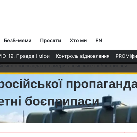
БезБ-меми
Проєкти
Хто ми
EN
ID-19. Правда і міфи
Контроль відновлення
PROМіф
йської пропаганда про американські касетні боєприпаси
російської пропаганд
етні боєприпаси