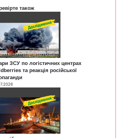
ревірте також
ари ЗСУ по логістичних центрах
ldberries та реакція російської
опаганди
07.2026