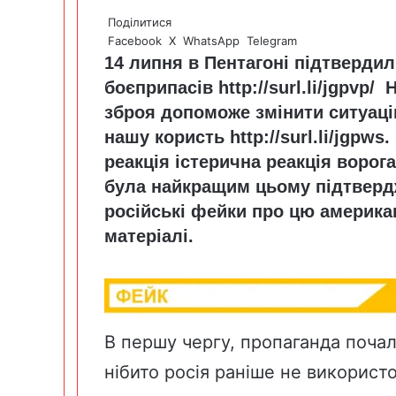
Поділитися
Facebook
X
WhatsApp
Telegram
14 липня в Пентагоні підтвердил
боєприпасів
http://surl.li/jgpvp
/ 
зброя допоможе змінити ситуаці
нашу користь
http://surl.li/jgpws
.
реакція істерична реакція ворог
була найкращим цьому підтверд
російські фейки про цю америка
матеріалі.
В першу чергу, пропаганда поча
нібито росія раніше не використ