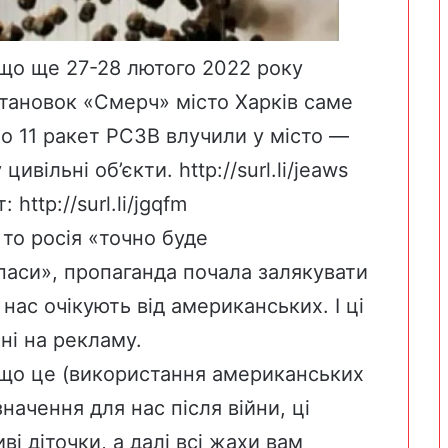
що ще 27-28 лютого 2022 року
установок «Смерч» місто Харків саме
о 11 ракет РСЗВ влучили у місто —
 цивільні об’єкти.
http://surl.li/jeaws
т:
http://surl.li/jgqfm
то росія «точно буде
паси», пропаганда почала залякувати
 нас очікують від американських. І ці
ні на рекламу.
 що це (використання американських
начення для нас після війни, ці
і діточки, а далі всі жахи вам