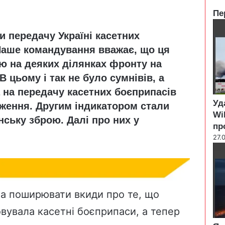
Пе
C
и передачу Україні касетних
l
o
Наше командування вважає, що ця
s
ю на деяких ділянках фронту на
e
 В цьому і так не було сумнівів, а
а на передачу касетних боєприпасів
Уд
ження. Другим індикатором стали
Wi
нську зброю. Далі про них у
пр
27.
ла поширювати вкиди про те, що
овувала касетні боєприпаси, а тепер