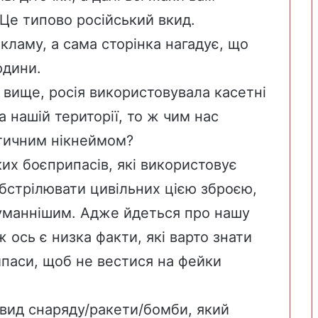
Це типово російський вкид.
кламу, а сама сторінка нагадує, що
юдини.
 вище, росія використовувала касетні
а нашій території, то ж чим нас
отичним нікнеймом?
ких боєприпасів, які використовує
о обстрілювати цивільних цією зброєю,
гуманнішим. Адже йдеться про нашу
 ось є низка факти, які варто знати
ипаси, щоб не вестися на фейки
 вид снаряду/ракети/бомби, який