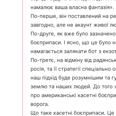
намалює ваша власна фантазія». 
По-перше, він поставлений на ре
завгодно, але не акаунт живої л
По-друге, як вже було зазначено
боєприпаси. І ясно, що це було н
намагається залякати бот з екз
По-третє, на відміну від радянсь
росія, та її стратегії спеціальн
наш підхід буде розумнішим та 
землю та наших людей. До того ж
про американські касетні боєпр
ворога.
Що таке касетні боєприпаси. Це