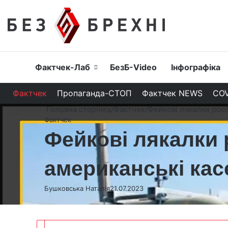
Головна
Фактчек-Лаб
БезБ-Video
Інфографіка
Фактчек
Пропаганда-СТОП
Фактчек NEWS
COV
Головна сторінка
/
Фактчек
/
Фейкові лякалки росі
Фактчек
Фейкові лякалки 
американські кас
Бушковська Наталія
21.07.2023