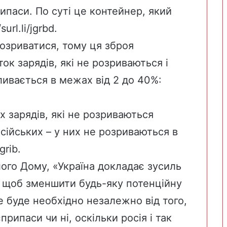
рипаси. По суті це контейнер, який
surl.li/jgrbd
.
озриватися, тому ця зброя
ок зарядів, які не розриваються і
ивається в межах від 2 до 40%:
х зарядів, які не розриваються
осійських – у них не розриваються в
jgrib
.
ого Дому, «Україна докладає зусиль
, щоб зменшити будь-яку потенційну
 буде необхідно незалежно від того,
рипаси чи ні, оскільки росія і так