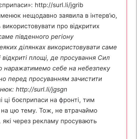
єприпаси»:
http://surl.li/jgrib
уменюк нещодавно заявила в інтерв’ю,
 використовувати про відкритих
саме південного регіону
деяких ділянках використовувати саме
і відкриті площі, де просування Сил
о наражатимемо себе на небезпеку
ібно перед просуванням зачистити
нюк:
http://surl.li/jgsgn
 ці боєприпаси на фронті, тим
 на цю тему. Тож, не втрачаймо
к, які через рекламу просувають