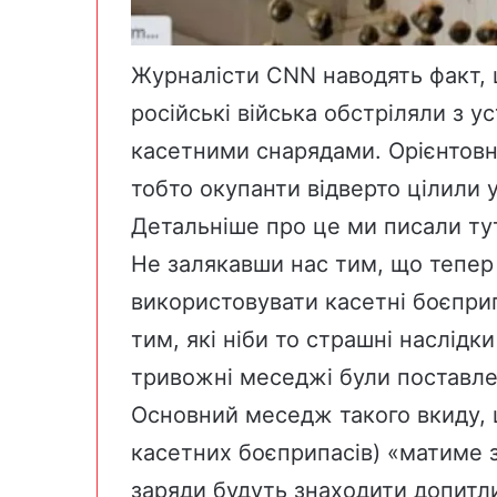
Журналісти СNN наводять факт, 
російські війська обстріляли з 
касетними снарядами. Орієнтовн
тобто окупанти відверто цілили у
Детальніше про це ми писали ту
Не залякавши нас тим, що тепер 
використовувати касетні боєпри
тим, які ніби то страшні наслідки
тривожні меседжі були поставле
Основний меседж такого вкиду,
касетних боєприпасів) «матиме з
заряди будуть знаходити допитлив