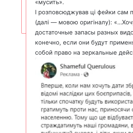
«мусить».
І розповсюджував ці фейки сам п
(далі — мовою оригіналу): «…Хочу
достаточные запасы разных вид
конечно, если они будут примен
собой право на зеркальные дейс