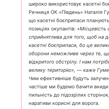
широко використовує касетні бо
Речниця ОК «Південь» Наталія Г
що касетні боєприпаси планують
позиціях окупантів: «
Місцевість 
сприйнятлива для того, щоб на 
касетні боєприпаси, бо це велик
оборони неможливе через те, щ
відкритого обстрілу. І нам потр
велику територію»,
—
каже Гуме
Чим ефективніше будуть залучені
частіше ми будемо бачити вкиди
пильність до підозрілих сторіно
наративи корисні для ворога.