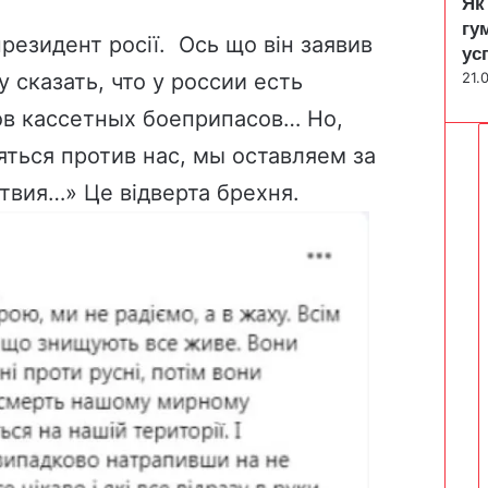
Як
гу
резидент росії. Ось що він заявив
ус
21.
 сказать, что у россии есть
ов кассетных боеприпасов… Но,
яться против нас, мы оставляем за
твия…» Це відверта брехня.