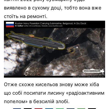
виявлено в сухому доці, тобто вона вже
стоїть на ремонті.
Отже схоже кисельов знову може хіба
що собі посипати лисину «радіоактивним
попелом» в безсилій злобі.