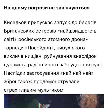
На цьому погрози не закінчуються
Кисельов припускає запуск до берегів
Британських островів «найшвидшого в
світі» російського атомного дрона-
торпеди «Посейдон», вибух якого
викличе нищівні руйнування внаслідок
цунамі та радіаційного забруднення суші.
Наслідки застосування «най най най»
зброї також продемонстрували
страхітливим мультиком.