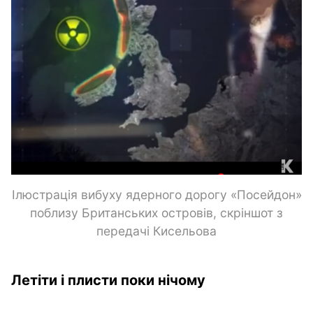
Ілюстрація вибуху ядерного дорогу «Посейдон»
поблизу Британських островів, скріншот з
передачі Кисельова
Летіти і плисти поки нічому