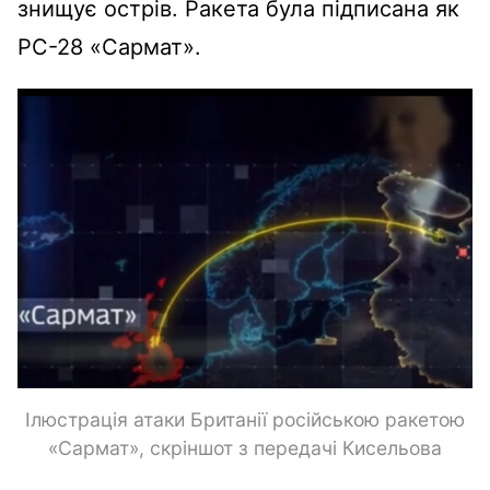
знищує острів. Ракета була підписана як
РС-28 «Сармат».
Ілюстрація атаки Британії російською ракетою
«Сармат», скріншот з передачі Кисельова