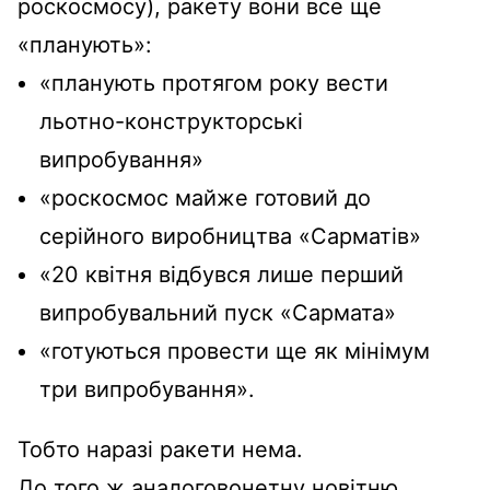
роскосмосу), ракету вони все ще
«планують»:
«планують протягом року вести
льотно-конструкторські
випробування»
«роскосмос майже готовий до
серійного виробництва «Сарматів»
«20 квітня відбувся лише перший
випробувальний пуск «Сармата»
«готуються провести ще як мінімум
три випробування».
Тобто наразі ракети нема.
До того ж аналоговонетну новітню