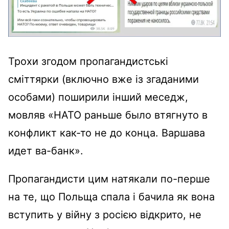
Трохи згодом пропагандистські
сміттярки (включно вже із згаданими
особами) поширили інший меседж,
мовляв «НАТО раньше было втягнуто в
конфликт как-то не до конца. Варшава
идет ва-банк».
Пропагандисти цим натякали по-перше
на те, що Польща спала і бачила як вона
вступить у війну з росією відкрито, не