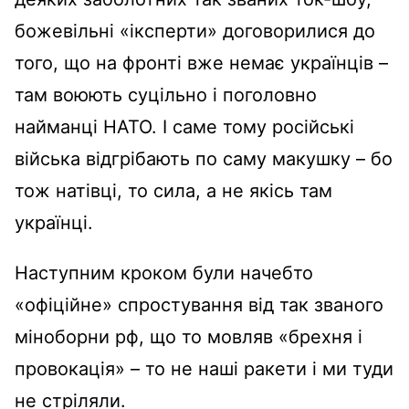
божевільні «іксперти» договорилися до
того, що на фронті вже немає українців –
там воюють суцільно і поголовно
найманці НАТО. І саме тому російські
війська відгрібають по саму макушку – бо
тож натівці, то сила, а не якісь там
українці.
Наступним кроком були начебто
«офіційне» спростування від так званого
міноборни рф, що то мовляв «брехня і
провокація» – то не наші ракети і ми туди
не стріляли.