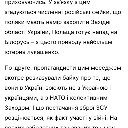
приховуючись. У зв’язку з цим
згадуються численні російські фейки, що
поляки мають намір захопити Західні
області України, Польща готує напад на
Білорусь – з цього приводу найбільше
істерив лукашенко.
По-друге, пропагандисти цим меседжем
вкотре розказували байку про те, що
вони в Україні воюють не з Україною і
українцями, а з НАТО і колективним
Заходом. І що постачання зброї ЗСУ
розцінюється, як факт участі у війні. На
деяких заболотних так званих ток-шоу,