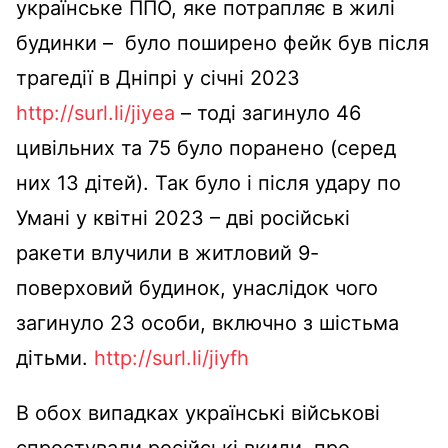
українське ППО, яке потрапляє в жилі
будинки – було поширено фейк був після
трагедії в Дніпрі у січні 2023
http://surl.li/jiyea
– тоді загинуло 46
цивільних та 75 було поранено (серед
них 13 дітей). Так було і після удару по
Умані у квітні 2023 – дві російські
ракети влучили в житловий 9-
поверховий будинок, унаслідок чого
загинуло 23 особи, включно з шістьма
дітьми.
http://surl.li/jiyfh
В обох випадках українські військові
спростували російські вкиди, про