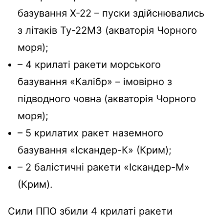
базування Х-22 – пуски здійснювались
з літаків Ту-22МЗ (акваторія Чорного
моря);
– 4 крилаті ракети морського
базування «Калібр» – імовірно з
підводного човна (акваторія Чорного
моря);
– 5 крилатих ракет наземного
базування «Іскандер-К» (Крим);
– 2 балістичні ракети «Іскандер-М»
(Крим).
Сили ППО збили 4 крилаті ракети