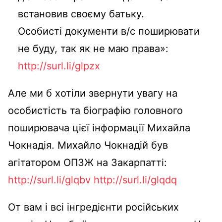
встановив своєму батьку.
Особисті документи в/с поширювати
не буду, так як не маю права»:
http://surl.li/glpzx
Але ми б хотіли звернути увагу на
особистість та біографію головного
поширювача цієї інформації Михайла
Чокнадія. Михайло Чокнадій був
агітатором ОПЗЖ на Закарпатті:
http://surl.li/glqbv
http://surl.li/glqdq
От вам і всі інгредієнти російських