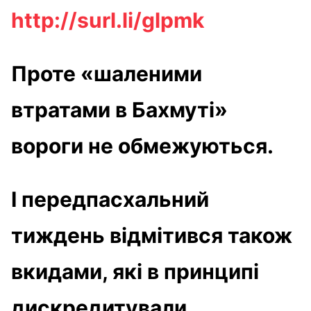
http://surl.li/glpmk
Проте «шаленими
втратами в Бахмуті»
вороги не обмежуються.
І передпасхальний
тиждень відмітився також
вкидами, які в принципі
дискредитували