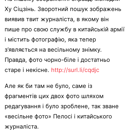
Ху Сіцзінь. Зворотний пошук зображень
виявив твит журналіста, в якому він
пише про свою службу в китайській армії
і містить фотографію, яка тепер
з’являється на весільному знімку.
Правда, фото чорно-біле і достатньо
старе і некісне.
http://surl.li/cqdjc
Але як би там не було, саме із
фрагментів цих двох фото шляхом
редагування і було зроблене, так зване
«весільне фото» Пелосі і китайського
журналіста.