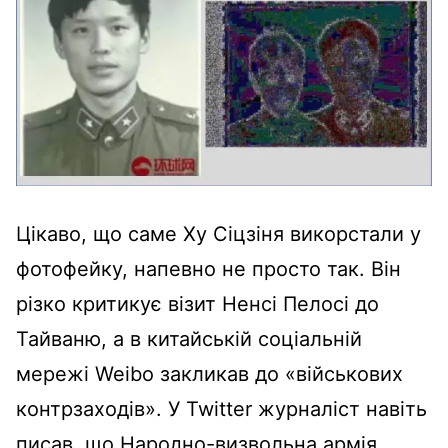
Цікаво, що саме Ху Сіцзіня викорстали у
фотофейку, напевно не просто так. Він
різко критикує візит Ненсі Пелосі до
Тайваню, а в китайській соціальній
мережі Weibo закликав до «військових
контрзаходів». У Twitter журналіст навіть
писав, що Народно-визвольна армія