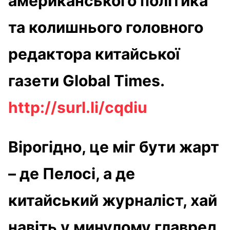
американського політика
та колишнього головного
редактора китайської
газети Global Times.
http://surl.li/cqdiu
Вірогідно, це міг бути жарт
– де Пелосі, а де
китайський журналіст, хай
навіть у минулому главред