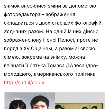
знімок вносилися зміни за допомогою
фоторедактора – зображення
складається з двох старіших фотографій,
з’єднаних разом. На одній із них дійсно
зображено юну Ненсі Пелосі, проте не
поряд з Ху Сіцзінем, а разом зі своєю
сім’єю, зокрема на знімку, можна
впізнати її батька Томаса Д’Алесандро-
молодшого, американського політика.
http://surl.li/cqdiy