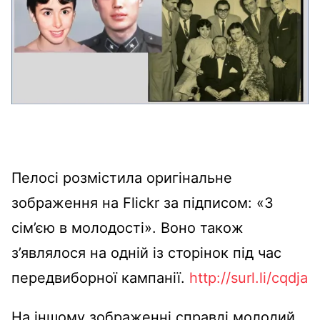
Пелосі розмістила оригінальне
зображення на Flickr за підписом: «З
сім’єю в молодості». Воно також
з’являлося на одній із сторінок під час
передвиборної кампанії.
http://surl.li/cqdja
На іншому зображенні справді молодий