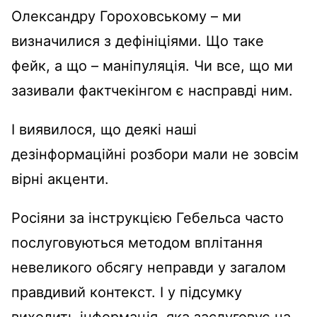
Олександру Гороховському – ми
визначилися з дефініціями. Що таке
фейк, а що – маніпуляція. Чи все, що ми
зазивали фактчекінгом є насправді ним.
І виявилося, що деякі наші
дезінформаційні розбори мали не зовсім
вірні акценти.
Росіяни за інструкцією Гебельса часто
послуговуються методом вплітання
невеликого обсягу неправди у загалом
правдивий контекст. І у підсумку
виходить інформація, яка заслуговує на