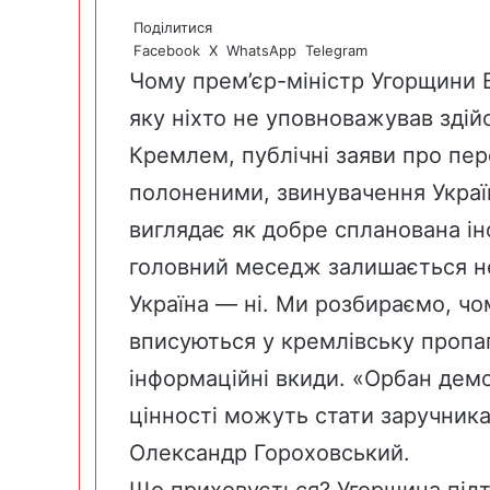
Поділитися
Facebook
X
WhatsApp
Telegram
Чому прем’єр-міністр Угорщини В
яку ніхто не уповноважував зді
Кремлем, публічні заяви про пер
полоненими, звинувачення Україн
виглядає як добре спланована і
головний меседж залишається не
Україна — ні. Ми розбираємо, чом
вписуються у кремлівську пропаг
інформаційні вкиди. «Орбан дем
цінності можуть стати заручник
Олександр Гороховський.
Що приховується? Угорщина підт