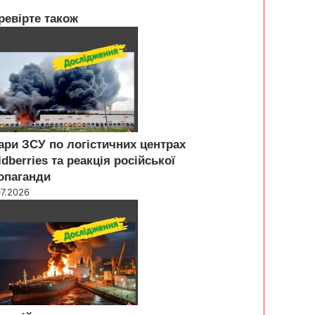
ревірте також
ари ЗСУ по логістичних центрах
ldberries та реакція російської
опаганди
07.2026