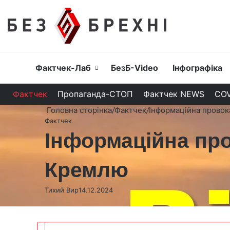
Головна
Фактчек-Лаб
БезБ-Video
Інфографіка
Фактчек
Пропаганда-СТОП
Фактчек NEWS
COV
Головна сторінка
/
Фактчек
/
Інформаційна провок
Фактчек
Інформаційна про
Кремлю
Тихий Вир
14.12.2024