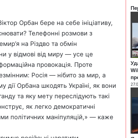
Пе
C
l
іктор Орбан бере на себе ініціативу,
o
йснювати? Телефонні розмови з
s
e
емир’я на Різдво та обмін
и у відмові від миру — усе це
Уд
нформаційна провокація. Проте
Wi
змінним: Росія — нібито за мир, а
пр
27.
у дії Орбана шкодять Україні, як вони
анду та яку мету переслідують такі
онструє, як легко демократичні
ами політичних маніпуляцій,» — каже
римує російські наративи,