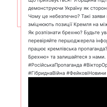
демонструючи Україну як сторону
Чому це небезпечно? Такі заяви 
зміцнюють позиції Кремля на між
Як розпізнати брехню? Будьте у
перевіряйте першоджерела інфор
працює кремлівська пропаганда?
Брехню» та залишайтеся з нами
#РосійськаПропаганда #ВікторО
#ГібриднаВійна #ФейковіНовини