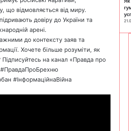
Як
гу
, що відмовляється від миру.
ус
підривають довіру до України та
21.
народній арені.
важними до контексту заяв та
мації. Хочете більше розуміти, як
 Підписуйтесь на канал «Правда про
. #ПравдаПроБрехню
рбан #ІнформаційнаВійна