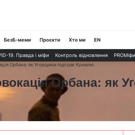
БезБ-меми
Проєкти
Хто ми
EN
ID-19. Правда і міфи
Контроль відновлення
PROМіф
ація Орбана: як Угорщина підіграє Кремлю
вокація Орбана: як Уг