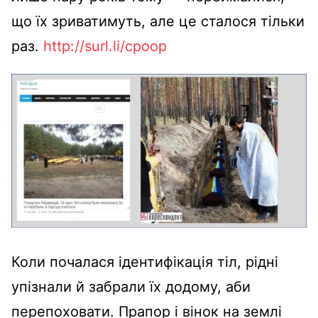
що їх зриватимуть, але це сталося тільки
раз.
http://surl.li/cpoop
Коли почалася ідентифікація тіл, рідні
упізнали й забрали їх додому, аби
перепоховати. Прапор і вінок на землі