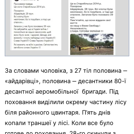
За словами чоловіка, з 27 тіл половина ‒
«айдарівці», половина ‒ десантники 80-ї
десантної аеромобільної бригади. Під
поховання виділили окрему частину лісу
біля районного цвинтаря. П’ять днів
копали траншеї у лісі. Коли все було
готове до поховання, 28-го скинули з