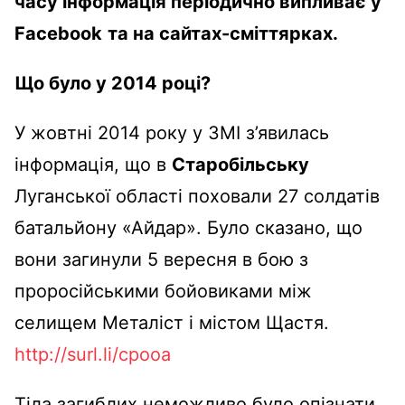
часу інформація періодично випливає у
Facebook
та на сайтах-сміттярках.
Що було у 2014 році?
У жовтні 2014 року у ЗМІ з’явилась
інформація, що в
Старобільську
Луганської області поховали 27 солдатів
батальйону «Айдар». Було сказано, що
вони загинули 5 вересня в бою з
проросійськими бойовиками між
селищем Металіст і містом Щастя.
http://surl.li/cpooa
Тіла загиблих неможливо було опізнати,