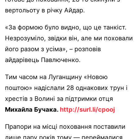
вертольоту в річку Айдар.
«За формою було видно, що це танкіст.
Незрозуміло, звідки він, але ми поховали
його разом з усіма», – розповів
айдарівець Павлюченко.
Тим часом на Луганщину «Новою
поштою» надіслали 28 однакових трун і
хрестів з Волині за підтримки отця
Михайла Бучака.
http://surl.li/cpooj
Прапори на місці поховання поставили
лише пару років тому ― переймалися,