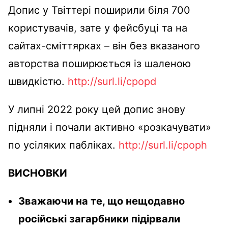
Допис у Твіттері поширили біля 700
користувачів, зате у фейсбуці та на
сайтах-сміттярках – він без вказаного
авторства поширюється із шаленою
швидкістю.
http://surl.li/cpopd
У липні 2022 року цей допис знову
підняли і почали активно «розкачувати»
по усіляких пабліках.
http://surl.li/cpoph
ВИСНОВКИ
Зважаючи на те, що нещодавно
російські загарбники підірвали