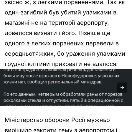
звісно ж, з легкими пораненнями. Так як
один загиблий був убитий уламками в
магазині не на території аеропорту,
довелося визнати і його. Пізніше ще
одного з легких поранених перевели в
середньотяжких, бо ураження уламками
грудної клітини приховати не вдалося.
Міністерство оборони Росії мужньо
вирішило закрити тему з аеропортом і