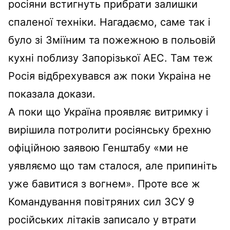
росіяни встигнуть прибрати залишки
спаленої техніки. Нагадаємо, саме так і
було зі Зміїним та пожежною в польовій
кухні поблизу Запорізької АЕС. Там теж
Росія відбрехувався аж поки Украіна не
показала докази.
А поки що Україна проявляє витримку і
вирішила потролити росіянську брехню
офіційною заявою Генштабу «ми не
уявляємо що там сталося, але припиніть
уже бавитися з вогнем». Проте все ж
Командування повітряних сил ЗСУ 9
російських літаків записало у втрати