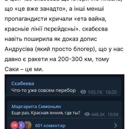
що «це вже занадто», а інші менші
пропагандисти кричали «ета вайна,
красньіе лінії пєрєйдєньі». скабєєва
навіть поширила як доказ допис
Андрусіва (який просто блогер), що у нас
давно є ракети на 200-300 км, тому
Саки – це ми.