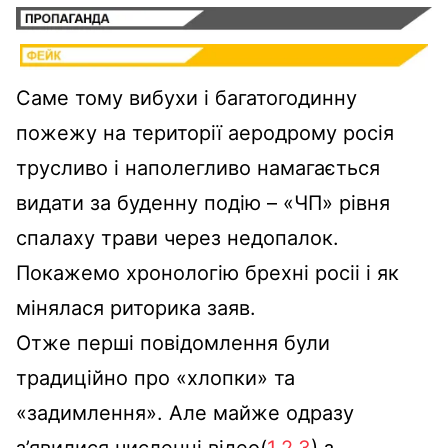
Саме тому вибухи і багатогодинну
пожежу на території аеродрому росія
трусливо і наполегливо намагається
видати за буденну подію – «ЧП» рівня
спалаху трави через недопалок.
Покажемо хронологію брехні росіі і як
мінялася риторика заяв.
Отже перші повідомлення були
традиційно про «хлопки» та
«задимлення». Але майже одразу