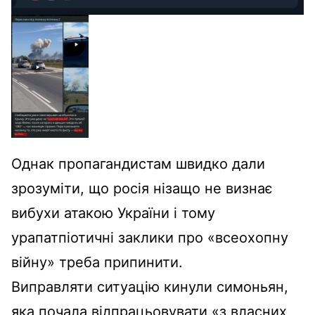
Однак пропагандистам швидко дали
зрозуміти, що росія нізащо не визнає
вибухи атакою України і тому
урапатпіотичні заклики про «всеохопну
війну» треба припинити.
Виправляти ситуацію кинули симоньян,
яка почала відпрацьовувати «з власних