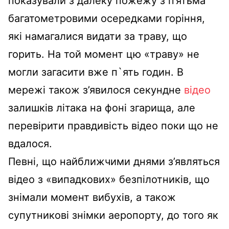
показували з далеку пожежу з п’ятьма
багатометровими осередками горіння,
які намагалися видати за траву, що
горить. На той момент цю «траву» не
могли загасити вже п`ять годин. В
мережі також з’явилося секундне
відео
залишків літака на фоні згарища, але
перевірити правдивість відео поки що не
вдалося.
Певні, що найближчими днями з’являться
відео з «випадкових» безпілотників, що
знімали момент вибухів, а також
супутникові знімки аеропорту, до того як