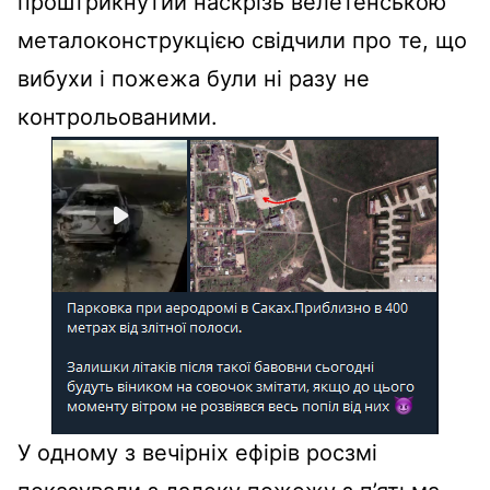
проштрикнутий наскрізь велетенською
металоконструкцією свідчили про те, що
вибухи і пожежа були ні разу не
контрольованими.
У одному з вечірніх ефірів росзмі