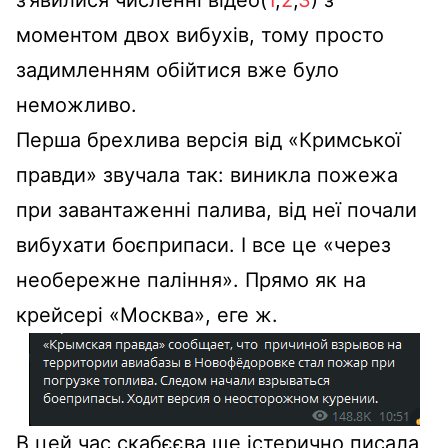
з’явилися численні відео(
1
,
2
,
3
) з
моментом двох вибухів, тому просто
задимленням обійтися вже було
неможливо.
Перша брехлива версія від «Кримської
правди» звучала так: виникла пожежа
при завантаженні палива, від неї почали
вибухати боєприпаси. І все це «через
необережне паління». Прямо як на
крейсері «Москва», еге ж.
В цей час скабєєва ще істерично писала,