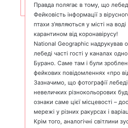
Правда полягає в тому, що лебеді
Фейковість інформації з вірусно
птахи з’являються у місті на воді
карантином від коронавірусу!
National Geographic
надрукував о
лебеді часті гості у каналах одно
Бурано. Саме там і були зроблені
фейкових повідомленнях «про ві
Зазначимо, що фотографії лебеді
невеличких різнокольорових буді
ознаки саме цієї місцевості – д
мережі у різних ракурсах і варіац
Крім того, аналогічні світлини з