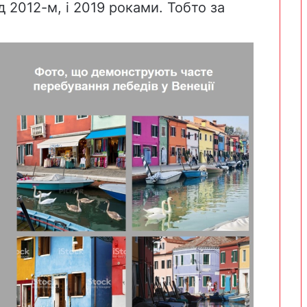
ад
2012-м
,
і 2019
роками. Тобто за