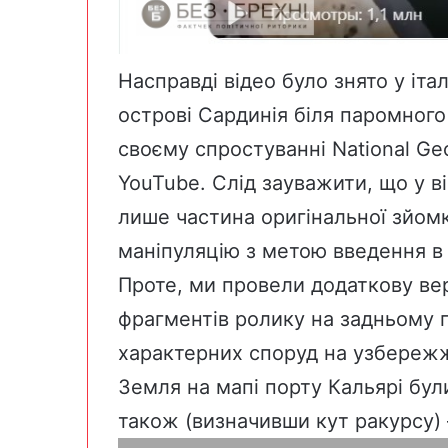
Насправді відео було знято у
іта
острові Сардинія біля паромного
своєму спростуванні
National Ge
YouTube. Слід зауважити, що у 
лише частина оригінальної зйом
маніпуляцію з метою введення в
Проте, ми провели додаткову вер
фрагментів ролику на задньому п
характерних споруд на узбережж
Земля на
мапі порту Кальярі
були
також (визначивши кут ракурсу) 