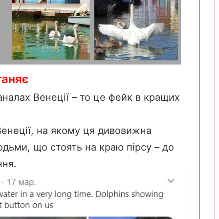
ганяє
налах Венеції – то це фейк в кращих
Венеції, на якому ця дивовижна
дьми, що стоять на краю пірсу – до
ння.