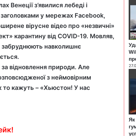
l
х Венеції з’явилися лебеді і
o
и заголовками у мережах Facebook,
s
e
поширене вірусне відео про «незвичні»
ект» карантину від COVID-19. Мовляв,
Уд
е забруднюють навколишнє
Wi
ється.
пр
27.
 за відновлення природи. Але
 розповсюдженої з неймовірним
к то кажуть – «Хьюстон! У нас
Як
гу
ейк!
ус