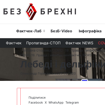
Головна
Фактчек-Лаб
БезБ-Video
Інфографіка
Фактчек
Пропаганда-СТОП
Фактчек NEWS
COV
Головна сторінка
/
COVID-19. Правда і міфи
/
Лебед
COVID-19. Правда і міфи
Фактчек
Фактчек NEWS
Лебеді і дельфіни
Олександр Гороховський
25.03.2020
Поділитися
Facebook
X
WhatsApp
Telegram