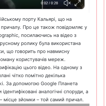
лійському порту Кальярі
, що на
 причалу. Про це також повідомляє у
ographic
, посилаючись на відео з
вірусному ролику була використана
ки, що говорить про навмисну
 оману користувачів мереж.
ифікацію цього відео. На одному з
лані чітко помітно декілька
і. За допомогою Google Планета
 ідентифіковані аналогічні споруди, а
– місце зйомки – той самий причал.