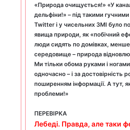
«Природа очищується!» «У канала
дельфіни!» – під такими гучним
Twitter і у чисельних ЗМІ було 
явища природи, як «побічний еф
люди сидять по домівках, менш
середовище – природа відновлю
Ми тільки обома руками і ногами
одночасно – і за достовірність
поширенням інформації. А тут, я
проблеми!»
ПЕРЕВІРКА
Лебеді. Правда, але таки ф