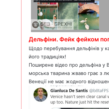
Дельфіни. Фейк фейком по
Щодо перебування дельфінів у ка
його традиціях!
Поширене
відео
про дельфіна у 
морська тварина жваво грає з лю
Венеції не має жодного відноше