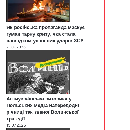
Як російська пропаганда маскує
гуманітарну кризу, яка стала
наслідком успішних ударів ЗСУ
21.07.2026
Антиукраїнська риторика у
Польських медіа напередодні
річниці так званої Волинської
трагедії
15.07.2026