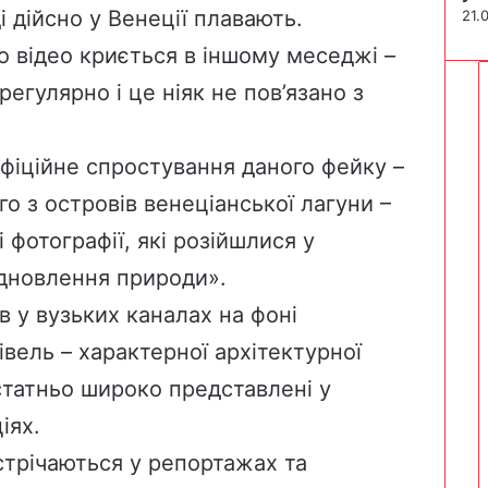
 дійсно у Венеції плавають.
21.
го відео криється в іншому меседжі –
 регулярно і це ніяк не пов’язано з
фіційне спростування даного фейку –
го з островів венеціанської лагуни –
 фотографії, які розійшлися у
дновлення природи».
в у вузьких каналах на фоні
вель – характерної архітектурної
остатньо широко представлені у
іях.
устрічаються у репортажах та