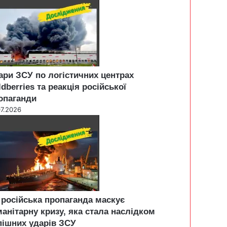
ари ЗСУ по логістичних центрах
ldberries та реакція російської
опаганди
07.2026
 російська пропаганда маскує
манітарну кризу, яка стала наслідком
пішних ударів ЗСУ