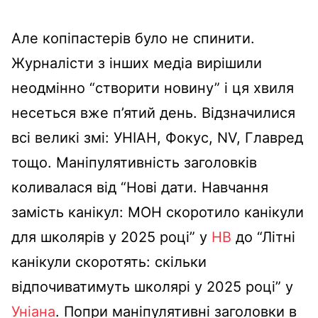
Але копіпастерів було не спинити.
Журналісти з інших медіа вирішили
неодмінно “створити новину” і ця хвиля
несеться вже п’ятий день. Відзначилися
всі великі змі: УНІАН, Фокус, NV, Главред
тощо. Маніпулятивність заголовків
коливалася від “Нові дати. Навчання
замість канікул: МОН скоротило канікули
для школярів у 2025 році” у
НВ
до “Літні
канікули скоротять: скільки
відпочиватимуть школярі у 2025 році” у
Уніана
. Попри маніпулятивні заголовки в