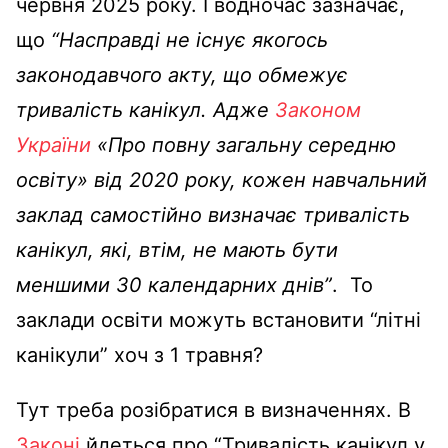
червня 2025 року. І водночас зазначає,
що
“Насправді не існує якогось
законодавчого акту, що обмежує
тривалість канікул. Адже
Законом
України
«Про повну загальну середню
освіту» від 2020 року, кожен навчальний
заклад самостійно визначає тривалість
канікул, які, втім, не мають бути
меншими 30 календарних днів”
. То
заклади освіти можуть встановити “літні
канікули” хоч з 1 травня?
Тут треба розібратися в визначеннях. В
Законі
йдеться про “Тривалість канікул у