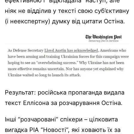
ефективною і “відкладала” наступ, але
ніяк не відділив у тексті свою суб’єктивну
(і неекспертну) думку від цитати Остіна.
Результат: російська пропаганда видала
текст Еллісона за розчарування Остіна.
Інші “розчаровані” спікери – цілковита
вигадка РІА “Новості”, які ховають їх за