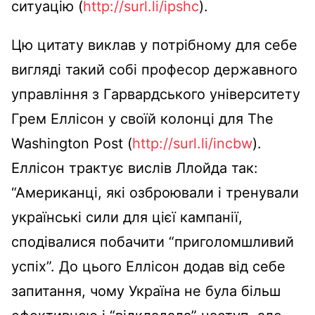
ситуацію (
http://surl.li/ipshc
).
Цю цитату виклав у потрібному для себе
вигляді такий собі професор державного
управління з Гарвардського університету
Грем Еллісон у своїй колонці для The
Washington Post (
http://surl.li/incbw
).
Еллісон трактує вислів Ллойда так:
“Американці, які озброювали і тренували
українські сили для цієї кампанії,
сподівалися побачити “приголомшливий
успіх”. До цього Еллісон додав від себе
запитання, чому Україна не була більш