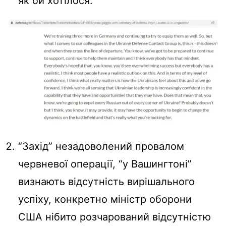
як би хотілося.
“Захід” незадоволений провалом
червневої операції, “у Вашингтоні”
визнають відсутність вирішального
успіху, конкретно міністр оборони
США нібито розчарований відсутністю