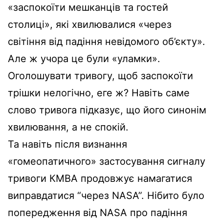
«заспокоїти мешканців та гостей
столиці», які хвилювалися «через
світіння від падіння невідомого об’єкту».
Але ж учора це були «уламки».
Оголошувати тривогу, щоб заспокоїти
трішки нелогічно, еге ж? Навіть саме
слово тривога підказує, що його синонім
хвилювання, а не спокій.
Та навіть після визнання
«гомеопатичного» застосування сигналу
тривоги КМВА продовжує намагатися
виправдатися “через NASA”. Нібито було
попередження від NASA про падіння