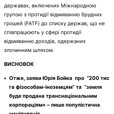
державах, включених Міжнародною
групою з протидії відмиванню брудних
грошей (FATF) до списку держав, що не
співпрацюють у сфері протидії
відмиванню доходів, одержаних
злочинним шляхом.
ВИСНОВОК
Отже, заяви Юрія Бойка про “200 тис
га фізособам-іноземцям” та “земля
буде продана транснаціональним
корпораціям» – лише популістична
маніпуляція.