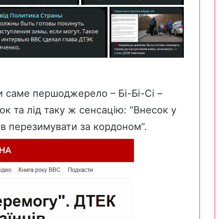
ли саме
першоджерело
– Бі-Бі-Сі –
к та лід таку ж сенсацію:
“Внесок у
ів перезимувати за кордоном”.