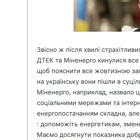
Звісно ж після хвилі страхітливи
ДТЕК та Міненерго кинулися все 
щоб пояснити все жовтизною за
на українську вони пішли в суц
Міненерго, наприклад,
назвало
ц
соціальними мережами та інтерне
енергопостачанням складна, але 
: допоможіть енергетикам, зме
Маємо досягнути показника доб