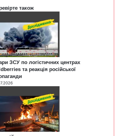
ревірте також
ари ЗСУ по логістичних центрах
ldberries та реакція російської
опаганди
07.2026