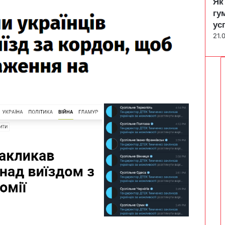
Як
гу
ус
21.