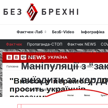
Головна
Фактчек-Лаб
БезБ-Video
Інфографіка
Фактчек
Пропаганда-СТОП
Фактчек NEWS
COV
Головна сторінка
/
Фактчек
/
Маніпуляції з “закли
Фактчек
Маніпуляції з “з
виїздити за корд
Олекса Шарабура
20.11.2022