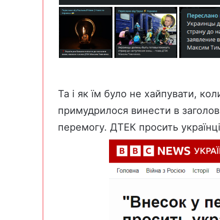
Та і як їм було не хайпувати, ко
примудрилося винести в заголово
перемогу. ДТЕК просить українц