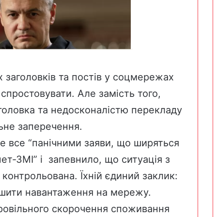
х заголовків та постів у соцмережах
спростовувати. Але замість того,
головка та недосконалістю перекладу
ільне заперечення.
е все “
панічними заяви, що ширяться
т-ЗМІ” і запевнило, що ситуація з
контрольована. Їхній єдиний заклик:
ншити навантаження на мережу.
ровільного скорочення споживання