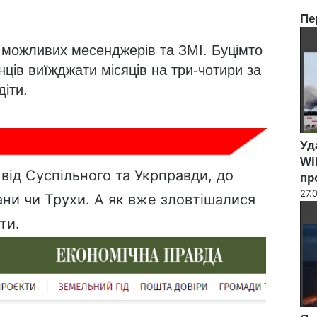
Пе
C
х можливих месенджерів та ЗМІ. Буцімто
l
o
нців виїжджати місяців на три-чотири за
s
діти.
e
Уд
Wi
від Суспільного та Укрправди, до
пр
27.
ни чи Трухи. А як вже зловтішалися
ати.