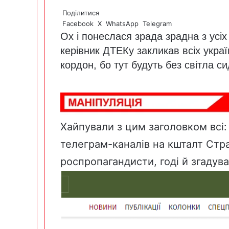
Поділитися
Facebook
X
WhatsApp
Telegram
Ох і понеслася зрада зрадна з усі
керівник ДТЕКу закликав всіх украї
кордон, бо тут будуть без світла си
Хайпували з цим заголовком всі: 
телеграм-каналів на кшталт Стра
роспропагандисти, годі й згадув