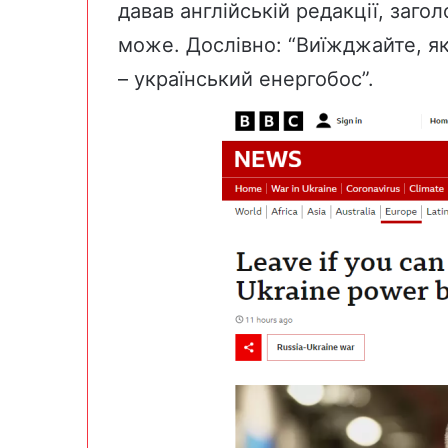
давав англійській редакції, загол
може. Дослівно: “Виїжджайте, 
– український енергобос”.