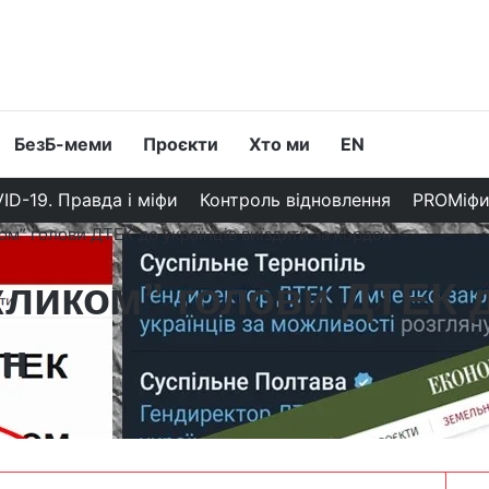
БезБ-меми
Проєкти
Хто ми
EN
ID-19. Правда і міфи
Контроль відновлення
PROМіф
ком” голови ДТЕК до українців виїздити за кордон
акликом” голови ДТЕК д
он