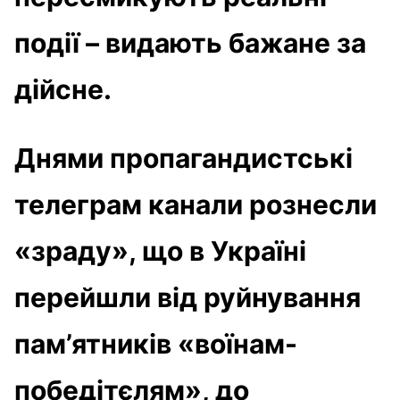
події – видають бажане за
дійсне.
Днями пропагандистські
телеграм канали рознесли
«зраду», що в Україні
перейшли від руйнування
пам’ятників «воїнам-
победітєлям», до