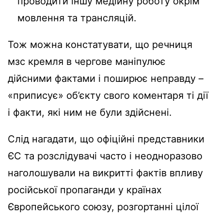
проводити іншу медійну роботу окрім
мовлення та трансляцій.
Тож можна констатувати, що речниця
мзс кремля в чергове маніпулює
дійсними фактами і поширює неправду –
«приписує» об’єкту свого коментаря ті дії
і факти, які ним не були здійснені.
Слід нагадати, що офіційні представники
ЄС та розслідувачі часто і неодноразово
наголошували на викритті фактів впливу
російської пропаганди у країнах
Європейського союзу, розгортанні цілої