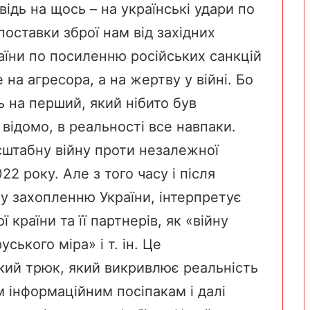
овідь на щось – на українські удари по
 поставки зброї нам від західних
аїни по посиленню російських санкцій
на агресора, а на жертву у війні. Бо
ь на перший, який нібито був
 відомо, в реальності все навпаки.
штабну війну проти незалежної
2 року. Але з того часу і після
у захопленню України, інтерпретує
ї країни та її партнерів, як «війну
уського міра» і т. ін. Це
кий трюк, який викривлює реальність
 інформаційним посіпакам і далі