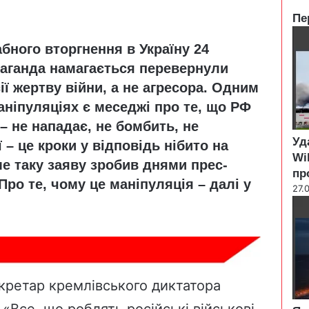
Пе
C
бного вторгнення в Україну 24
l
o
паганда намагається перевернули
s
ії жертву війни, а не агресора. Одним
e
аніпуляціях є меседжі про те, що РФ
– не нападає, не бомбить, не
Уд
ії – це кроки у відповідь нібито на
Wi
аме таку заяву зробив днями прес-
пр
Про те, чому це маніпуляція – далі у
27.
кретар кремлівського диктатора