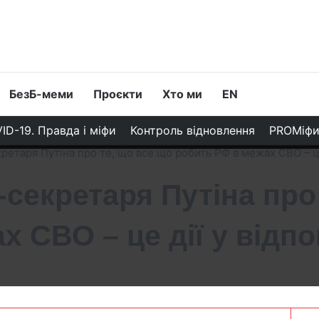
БезБ-меми
Проєкти
Хто ми
EN
ID-19. Правда і міфи
Контроль відновлення
PROМіф
ретаря Путіна про те, що все що робить РФ в межах СВО – це
-секретаря Путіна про
 СВО – це дії у відпо