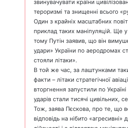
звинувачувати країни цивілізовано
тероризмі та знищенні всього «р
Один з крайніх масштабних повіт
приклад таких маніпуляцій. Ще у
тому Путін заявив, що він вимуш
удари» України по аеродромах стр
стояли літаки».
В той же час, за лаштунками так
факти – літаки стратегічної авіац
вторгнення
запустили по Україні
ударів стали тисячі цивільних, се
Тож, заява Пєскова, про те, що 
відповідь на нібито «агресивні» д