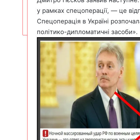
Дмитро Пєсков заявив наступне: 
у рамках спецоперації, — це від
Спецоперація в Україні розпочала
політико-дипломатичні засоби»