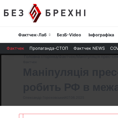
Головна
Фактчек-Лаб
БезБ-Video
Інфографіка
Фактчек
Пропаганда-СТОП
Фактчек NEWS
COV
Головна сторінка
/
Фактчек
/
Маніпуляція прес-сек
Фактчек
Маніпуляція прес
робить РФ в межах
Олександр Гороховський
07.06.2025