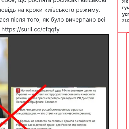
«Все, що роблять російські військові
Як
гу
повідь на кроки київського режиму.
ус
ся після того, як було вичерпано всі
21.
.
https://surli.cc/cfqqfy