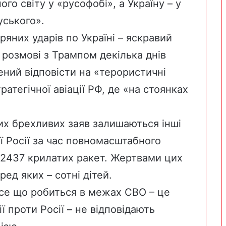
го світу у «русофобі», а Україну – у
уського».
ряних ударів по Україні – яскравий
 розмові з Трампом декілька днів
ений відповісти на «терористичні
атегічної авіації РФ, де «на стоянках
их брехливих заяв залишаються інші
ії Росії за час повномасштабного
2437 крилатих ракет. Жертвами цих
ред яких – сотні дітей.
все що робиться в межах СВО – це
ії проти Росії – не відповідають