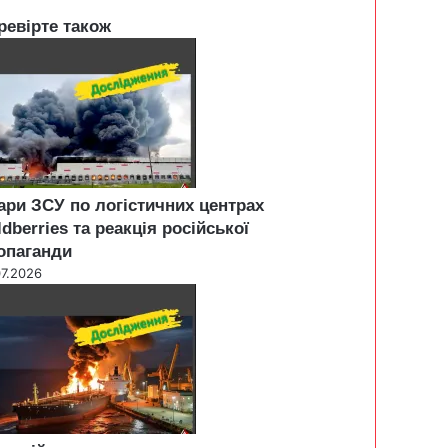
ревірте також
ари ЗСУ по логістичних центрах
ldberries та реакція російської
опаганди
07.2026