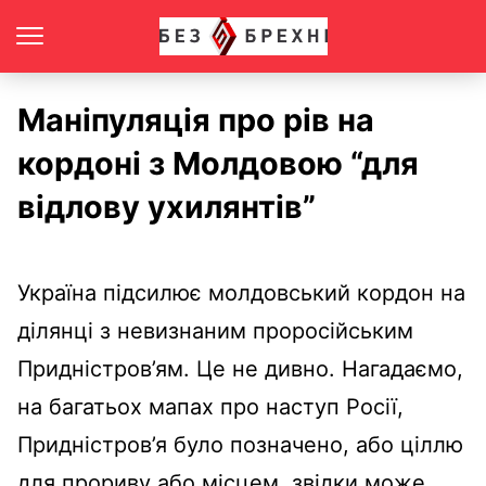
Маніпуляція про рів на
кордоні з Молдовою “для
відлову ухилянтів”
Україна підсилює молдовський кордон на
ділянці з невизнаним проросійським
Придністров’ям. Це не дивно. Нагадаємо,
на багатьох мапах про наступ Росії,
Придністров’я було позначено, або ціллю
для прориву або місцем, звідки може