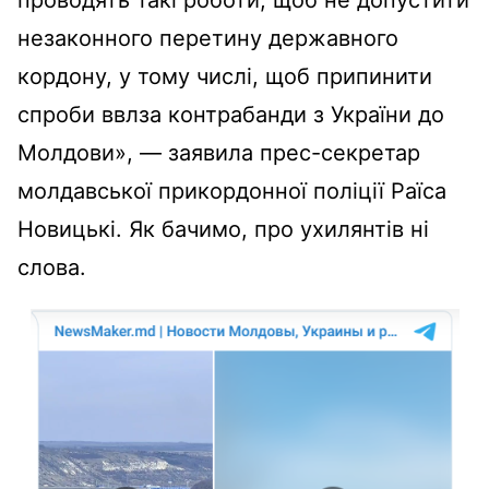
проводять такі роботи, щоб не допустити
незаконного перетину державного
кордону, у тому числі, щоб припинити
спроби ввлза контрабанди з України до
Молдови», — заявила прес-секретар
молдавської прикордонної поліції Раїса
Новицькі. Як бачимо, про ухилянтів ні
слова.