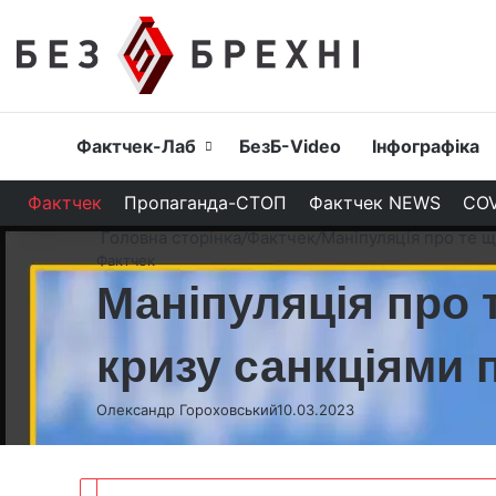
Головна
Фактчек-Лаб
БезБ-Video
Інфографіка
Фактчек
Пропаганда-СТОП
Фактчек NEWS
COV
Головна сторінка
/
Фактчек
/
Маніпуляція про те щ
Фактчек
Маніпуляція про 
кризу санкціями п
Олександр Гороховський
10.03.2023