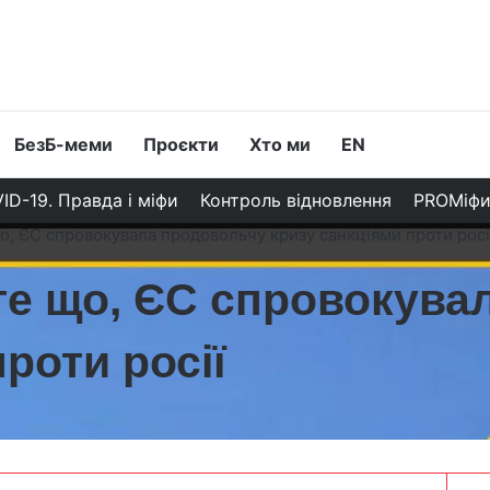
БезБ-меми
Проєкти
Хто ми
EN
ID-19. Правда і міфи
Контроль відновлення
PROМіф
о, ЄС спровокувала продовольчу кризу санкціями проти росі
те що, ЄС спровокува
роти росії