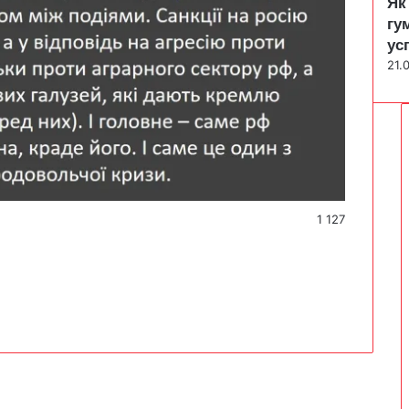
Як
гу
ус
21.
1 127