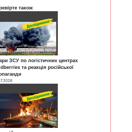
ревірте також
ари ЗСУ по логістичних центрах
ldberries та реакція російської
опаганди
07.2026