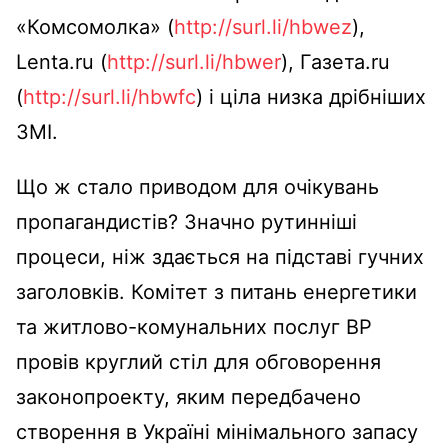
«Комсомолка» (
http://surl.li/hbwez
),
Lenta.ru (
http://surl.li/hbwer
), Газета.ru
(
http://surl.li/hbwfc
) і ціла низка дрібніших
ЗМІ.
Що ж стало приводом для очікувань
пропагандистів? Значно рутинніші
процеси, ніж здається на підставі гучних
заголовків. Комітет з питань енергетики
та житлово-комунальних послуг ВР
провів круглий стіл для обговорення
законопроекту, яким передбачено
створення в Україні мінімального запасу