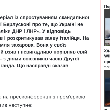
Пе
C
ріал із спростуванням скандальної
l
o
 Берлусконі про те, що Україні не
s
ліки ДНР і ЛНР». У відповідь
e
 і розкритикував заяву італійця. На
мля захарова. Вона у своїз
Уд
й взяв і невигадливо порівняв свій
Wi
 з діями союзників часів Другої
пр
аганда. Що насправді сказав
27.
а на пресконференції з прем’єркою
вив наступне: