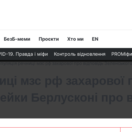
БезБ-меми
Проєкти
Хто ми
EN
ID-19. Правда і міфи
Контроль відновлення
PROМіф
пуляція речниці мзс рф захарової про відповідь Зеленського 
иці мзс рф захарової 
ейки Берлусконі про в