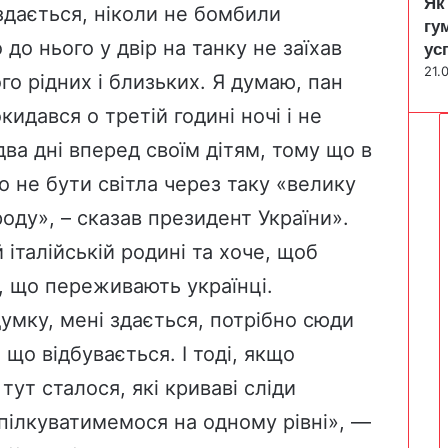
Як
здається, ніколи не бомбили
гу
 до нього у двір на танку не заїхав
ус
21.
го рідних і близьких. Я думаю, пан
идався о третій годині ночі і не
два дні вперед своїм дітям, тому що в
о не бути світла через таку «велику
оду», – сказав президент України».
італійській родині та хоче, щоб
, що переживають українці.
умку, мені здається, потрібно сюди
, що відбувається. І тоді, якщо
ут сталося, які криваві сліди
пілкуватимемося на одному рівні», —