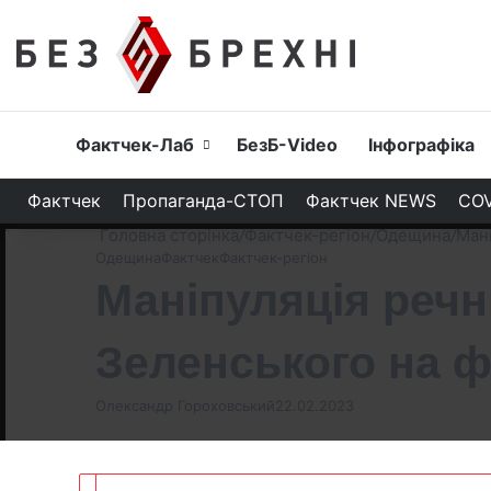
Головна
Фактчек-Лаб
БезБ-Video
Інфографіка
Фактчек
Пропаганда-СТОП
Фактчек NEWS
COV
Головна сторінка
/
Фактчек-регіон
/
Одещина
/
Мані
Одещина
Фактчек
Фактчек-регіон
Маніпуляція речн
Зеленського на ф
Олександр Гороховський
22.02.2023