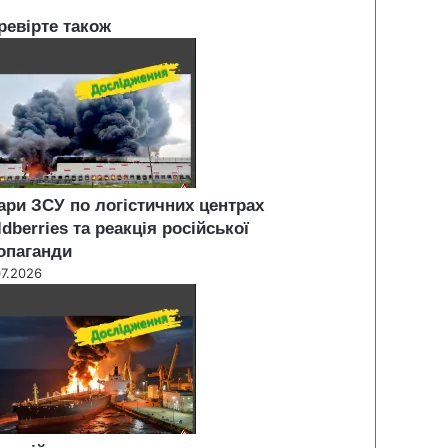
ревірте також
ари ЗСУ по логістичних центрах
ldberries та реакція російської
опаганди
07.2026