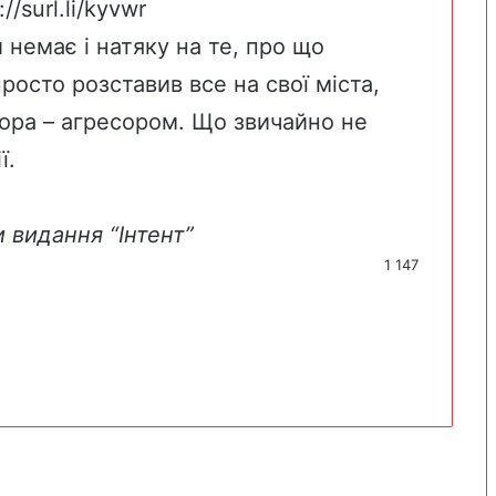
://surl.li/kyvwr
 немає і натяку на те, про що
росто розставив все на свої міста,
сора – агресором. Що звичайно не
ї.
и видання “Інтент”
1 147