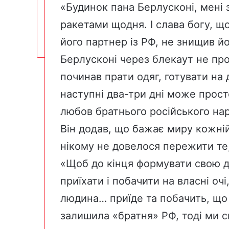
«Будинок пана Берлусконі, мені 
ракетами щодня. І слава богу, що
його партнер із РФ, не знищив йо
Берлусконі через блекаут не прок
починав прати одяг, готувати на 
наступні два-три дні може прост
любов братнього російського нар
Він додав, що бажає миру кожній 
нікому не довелося пережити те
«Щоб до кінця формувати свою д
приїхати і побачити на власні очі
людина… приїде та побачить, що т
залишила «братня» РФ, тоді ми с