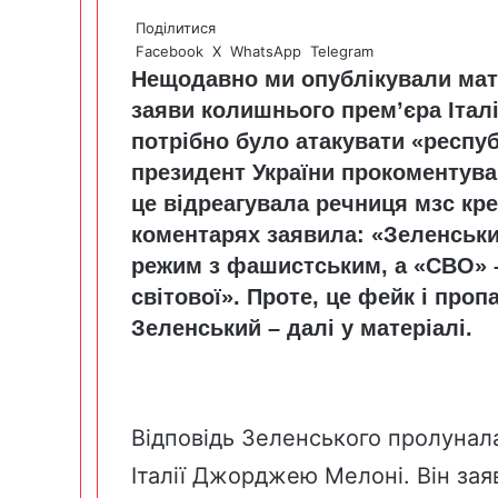
Поділитися
Facebook
X
WhatsApp
Telegram
Нещодавно ми опублікували мате
заяви колишнього прем’єра Італії
потрібно було атакувати «респуб
президент України прокоментував
це відреагувала речниця мзс кре
коментарях заявила: «Зеленськи
режим з фашистським, а «СВО» –
світової». Проте, це фейк і проп
Зеленський – далі у матеріалі.
Відповідь Зеленського пролунал
Італії Джорджею Мелоні. Він зая