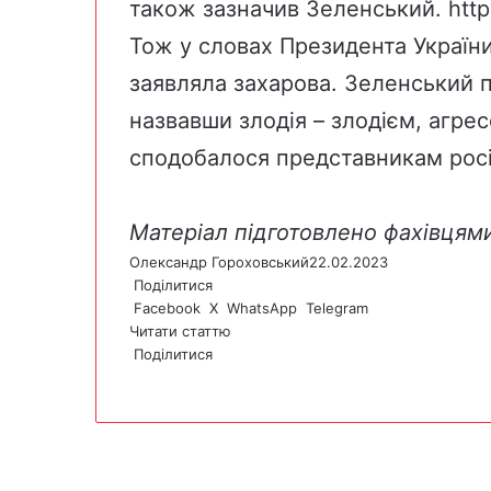
також зазначив Зеленський.
http
Тож у словах Президента України
заявляла захарова. Зеленський п
назвавши злодія – злодієм, агре
сподобалося представникам росі
Матеріал підготовлено фахівцям
Олександр Гороховський
22.02.2023
Поділитися
Facebook
X
WhatsApp
Telegram
Читати статтю
Поділитися
F
X
W
T
V
P
a
h
e
i
r
c
a
l
b
i
e
t
e
e
n
b
s
g
r
t