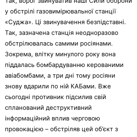
Так, ворог звинуватив наші Сили оборони
у обстрілі газовимірювальної станції
«Суджа». Ці звинувачення безпідставні.
Так, зазначена станція неодноразово
обстрілювалась самими росіянами.
Зокрема, влітку минулого року вона
піддалась бомбардуванню керованими
авіабомбами, а три дні тому росіяни
знову вдарили по ній КАБами. Вже
сьогодні противник підсилив свій
спланований деструктивний
інформаційний вплив черговою
провокацією – обстріляв цей об’єкт з