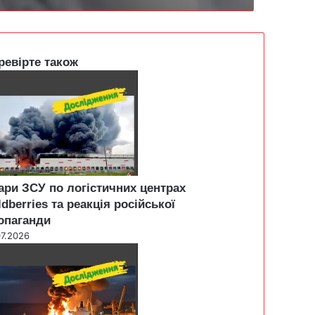
ревірте також
ари ЗСУ по логістичних центрах
ldberries та реакція російської
опаганди
07.2026