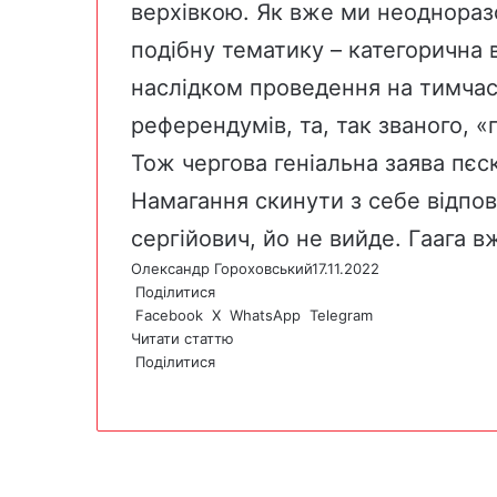
верхівкою. Як вже ми неодноразо
подібну тематику – категорична 
наслідком проведення на тимчас
референдумів, та, так званого, 
Тож чергова геніальна заява пєск
Намагання скинути з себе відпов
сергійович, йо не вийде. Гаага в
Олександр Гороховський
17.11.2022
Поділитися
Facebook
X
WhatsApp
Telegram
Читати статтю
Поділитися
F
X
W
T
V
P
a
h
e
i
r
c
a
l
b
i
e
t
e
e
n
b
s
g
r
t