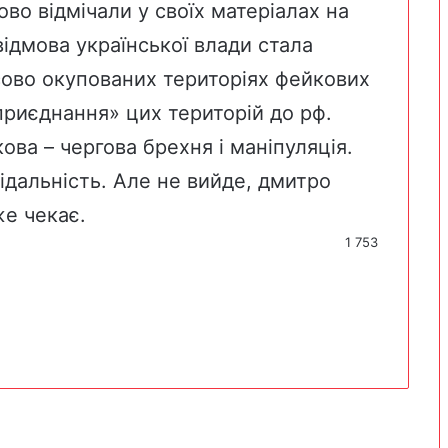
во відмічали у своїх матеріалах на
відмова української влади стала
ово окупованих територіях фейкових
«приєднання» цих територій до рф.
ова – чергова брехня і маніпуляція.
ідальність. Але не вийде, дмитро
же чекає.
1 753