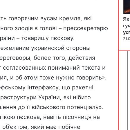
ть говорячим вусам кремля, які
Як
гу
ного злодія в голові – прессекретарю
ус
країни – товаришу пєскову.
21.
«Нежелание украинской стороны
ереговоры, более того, действия
т согласованных пониманий текста и
вия, и об этом тоже нужно говорить».
ефському Інтерфаксу, що ракетні
раструктури України, які нібито
ення до її військового потенціалу».
ікою пєскова, навіть пісочниця на
об’єктом, який має побічне