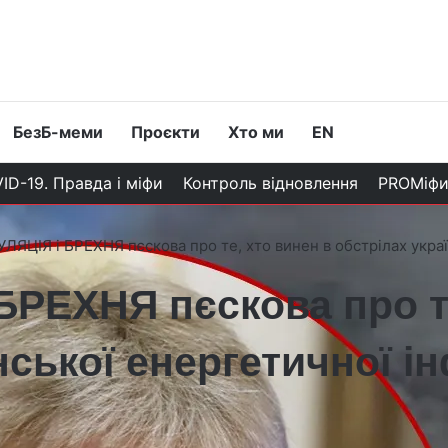
БезБ-меми
Проєкти
Хто ми
EN
ID-19. Правда і міфи
Контроль відновлення
PROМіф
ЛЯЦІЯ і БРЕХНЯ пєскова про те, хто винен в обстрілах укра
БРЕХНЯ пєскова про те
нської енергетичної 