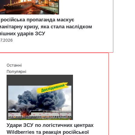
 російська пропаганда маскує
манітарну кризу, яка стала наслідком
пішних ударів ЗСУ
07.2026
Останні
Популярні
Удари ЗСУ по логістичних центрах
Wildberries та реакція російської