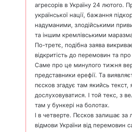
агресорів в Україну 24 лютого. 
української нації, бажання підкор
надуманими, злодійськими привид
та іншим кремлівськими маразм
По-третє, подібна заява викрива
відкритість до перемовин та про
Саме про це минулого тижня вер
представники ерефії. Та виявляє
пєсков згадує там якийсь текст,
дослуховуватися. І той текс, з в
там у бункері на болотах.
І в четверте. Пєсков залишає за
відмови України від перемовин с