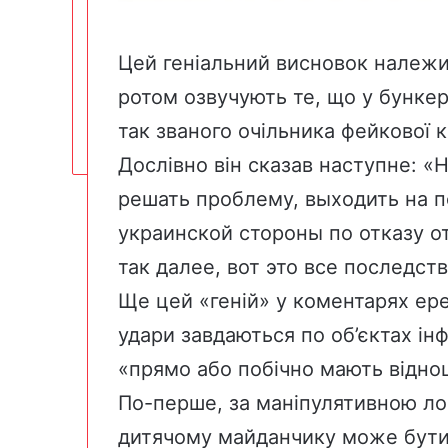
Цей геніальний висновок належи
ротом озвучують те, що у бункер
так званого очільника фейкової 
Дослівно він сказав наступне: 
решать проблему, выходить на п
украинской стороны по отказу о
так далее, вот это все последст
Ще цей «геній» у коментарях ер
удари завдаються по об’єктах інф
«прямо або побічно мають віднош
По-перше, за маніпулятивною лог
дитячому майданчику може бути 