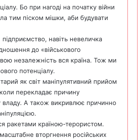
іалу. Бо при нагоді на початку війни
а тим піском мішки, аби будувати
 підприємство, навіть невеличка
дношення до «військового
свою незалежність вся країна. Тож ми
кового потенціалу.
старий як світ маніпулятивний прийом
 коли перекладає причину
у владу. А також викривлює причинно
аніпуляцією.
ся ракетами країною-терористом.
масштабне вторгнення російських