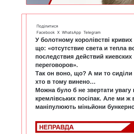
Поділитися
Facebook
X
WhatsApp
Telegram
У болотному королівстві кривих
що: «отсутствие света и тепла в
последствия действий киевских 
переговоров».
Так он воно, що? А ми то сиділи
хто в тому винено…
Можна було б не звертати увагу
кремлівських посіпак. Але ми ж 
маніпулюють міньйони бункерно