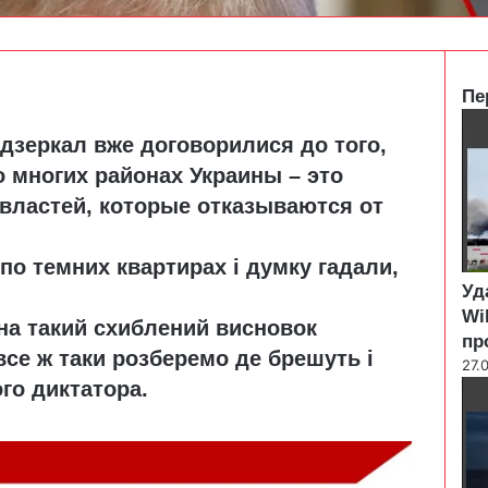
Пе
C
 дзеркал вже договорилися до того,
l
o
о многих районах Украины – это
s
властей, которые отказываются от
e
 по темних квартирах і думку гадали,
Уд
Wi
 на такий схиблений висновок
пр
все ж таки розберемо де брешуть і
27.
го диктатора.