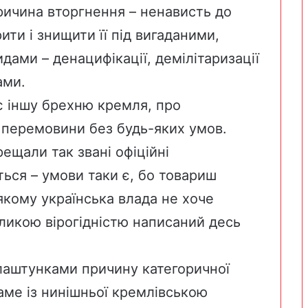
Причина вторгнення – ненависть до
ити і знищити її під вигаданими,
ами – денацифікації, демілітаризації
ами.
є іншу брехню кремля, про
 перемовини без будь-яких умов.
ещали так звані офіційні
ться – умови таки є, бо товариш
 якому українська влада не хоче
еликою вірогідністю написаний десь
 лаштунками причину категоричної
аме із нинішньої кремлівською