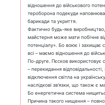
відношення до військового потенц
тероборона подекуди наповнювал
барикади та укриття.
Фактично будь-яке виробництво,
майстерня може мати побічне ві
потенціалу». Бо воює і захищає 
всі – маємо відношення до війсь
По-друге. Пєсков використовує 
– перекидання відповідальності,
відключення світла на українськ
наслідкові зв’язки, що також є м
Бо енергетична система нищить
Причина такого нищення – повно