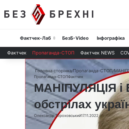
Головна
Фактчек-Лаб
БезБ-Video
Інфографіка
Фактчек
Пропаганда-СТОП
Фактчек NEWS
COV
Головна сторінка
/
Пропаганда-СТОП
/
МАНІПУ
Пропаганда-СТОП
Фактчек
МАНІПУЛЯЦІЯ і 
обстрілах украї
Олександр Гороховський
17.11.2022