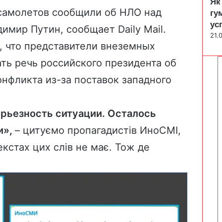
Як
самолетов сообщили об НЛО над
гу
ус
имир Путин, сообщает Daily Mail.
21.
ет, что представители внеземных
ть речь российского президента об
онфликта из-за поставок западного
рьезность ситуации. Осталось
и»,
– цитуємо пропагадистів ИноСМІ,
екстах цих слів не має. Тож де