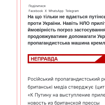
Поділитися
Facebook
X
WhatsApp
Telegram
На що тільки не вдається путінс
проти України. Навіть НЛО прил
ймовірність погроз застосуванн
продовжуватиме допомагати Укра
пропагандистська машина кремля
Російський пропагандистський 
британські медіа стверджує (ци
«К Путину на выступление прил
новость из британской прессы