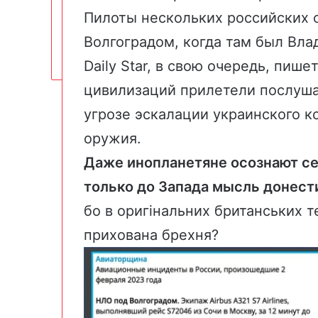
Пилоты нескольких российских 
Волгоградом, когда там был Влад
Daily Star, в свою очередь, пиш
цивилизаций прилетели послуша
угрозе эскалации украинского к
оружия.
Даже инопланетяне осознают се
только до Запада мысль донест
бо в оригінальних британських т
прихована брехня?