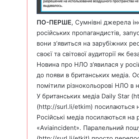
ПО-ПЕРШЕ
,
Сумнівні джерела ін
російських пропагандистів, запу
вони з‘явиться на зарубіжних ре
своєї та світової аудиторії як бе
Новина про НЛО з’явилася у росі
до появи в британських медіа. О
помітили різнокольорові НЛО в не
У британських медіа Daily Star (http
(
http://surl.li/etkim
) посилаються 
Російські медіа посилаються на 
«Aviaincident». Паралельний пош
(http://surl.li/etkit) просто пер