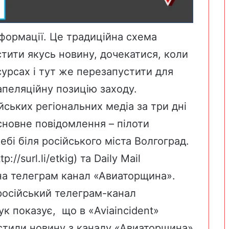
формації. Це традиційна схема
стити якусь новину, дочекатися, коли
сурсах і тут же перезапустити для
запеляційну позицію заходу.
йських регіональних медіа за три дні
сновне повідомлення – пілоти
бі біля російського міста Волгоград.
://surl.li/etkig) та Daily Mail
на телеграм канал «Авиаторщина».
російський телеграм-канал
ук показує, що в «Aviaincident»
епостили новину з каналу «Авиаторщина»