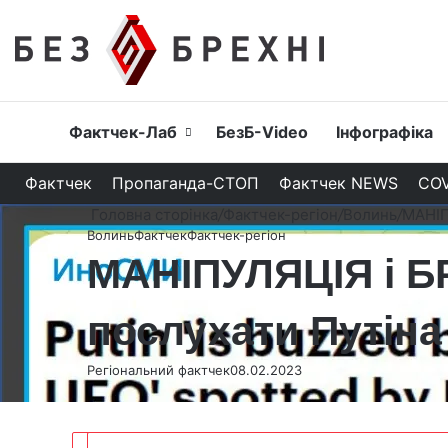
Головна
Фактчек-Лаб
БезБ-Video
Інфографіка
Фактчек
Пропаганда-СТОП
Фактчек NEWS
COV
Головна сторінка
/
Фактчек-регіон
/
Волинь
/
МАНІП
Волинь
Фактчек
Фактчек-регіон
МАНІПУЛЯЦІЯ і БР
послухати Путін
Регіональний фактчек
08.02.2023