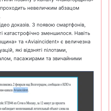
у це проходить невеличким абзацом
.
ідео доказів. З появою смартфонів,
іті катастрофічно зменшилося. Навіть
щина» та «Aviaincident» є величезна
ацій, які відзняті пілотами,
алом, пасажирами та звичайними