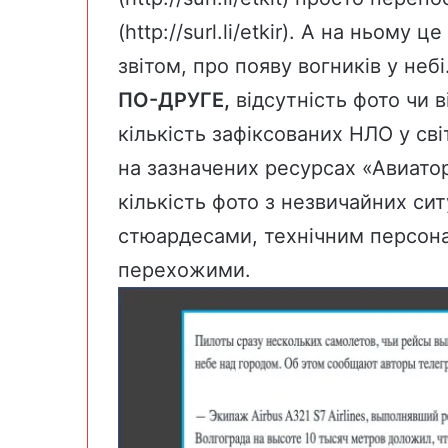
(http://surl.li/etkir). А на ньом
звітом, про появу вогників у небі
ПО-ДРУГЕ,
відсутність фото чи в
кількість зафіксованих НЛО у св
на зазначених ресурсах «Авиатор
кількість фото з незвичайних ситу
стюардесами, технічним персон
перехожими.