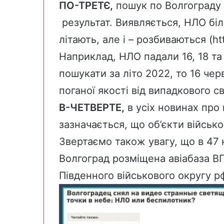
ПО-ТРЕТЄ,
пошук по Волгограду 
результат. Виявляється, НЛО біл
літають, але і – розбиваються (htt
Наприклад, НЛО падали 16, 18 та
пошукати за літо 2022, то 16 чер
поганої якості від випадкового свід
В-ЧЕТВЕРТЕ,
в усіх новинах про 
зазначається, що об’єкти військо
Звертаємо також увагу, що в 47 к
Волгоград розміщена авіабаза ВПС
Південного військового округу р