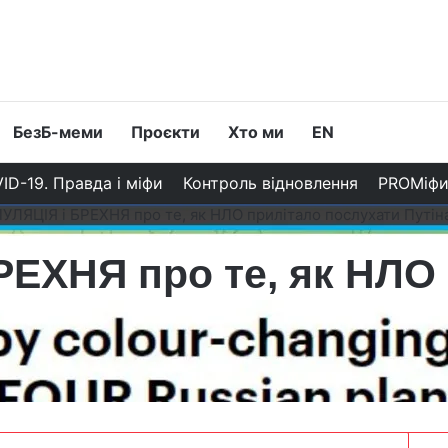
БезБ-меми
Проєкти
Хто ми
EN
ID-19. Правда і міфи
Контроль відновлення
PROМіф
УЛЯЦІЯ і БРЕХНЯ про те, як НЛО прилітало послухати Путі
ЕХНЯ про те, як НЛО
а