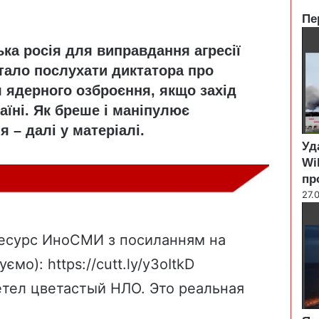
Пе
C
ька росія для виправдання агресії
l
o
італо послухати диктатора про
s
я ядерного озброєння, якщо захід
e
їні. Як бреше і маніпулює
 – далі у матеріалі.
Уд
Wi
пр
27.
ресурс ИноСМИ з посиланням на
туємо):
https://cutt.ly/y3oItkD
етел цветастый НЛО. Это реальная