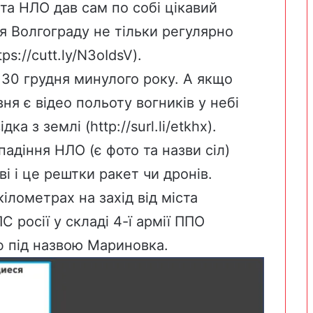
та НЛО дав сам по собі цікавий
я Волгограду не тільки регулярно
ps://cutt.ly/N3oIdsV).
 30 грудня минулого року. А якщо
вня є відео польоту вогників у небі
ка з землі (http://surl.li/etkhx).
падіння НЛО (є фото та назви сіл)
ві і це рештки ракет чи дронів.
ілометрах на захід від міста
 росії у складі 4-ї армії ППО
ф під назвою Мариновка.