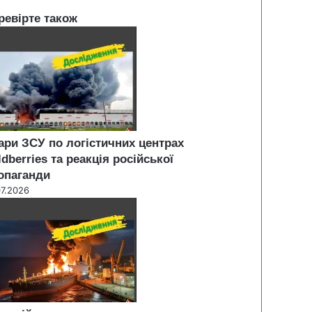
ревірте також
ари ЗСУ по логістичних центрах
ldberries та реакція російської
опаганди
07.2026