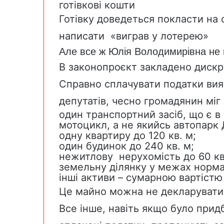
готівкові кошти
Готівку доведеться покласти на 
написати «виграв у лотерею»
Але все ж Юлія Володимирівна не 
В законопроєкт закладено дискр
Справно сплачувати податки вия
депутатів, чесно громадянин міг
один транспортний засіб, що є в 
мотоцикл, а не якийсь автопарк 
одну квартиру до 120 кв. м;
один будинок до 240 кв. м;
нежитлову нерухомість до 60 кв.
земельну ділянку у межах нормат
інші активи – сумарною вартістю 
Це майно можна не декларувати
Все інше, навіть якщо було придб