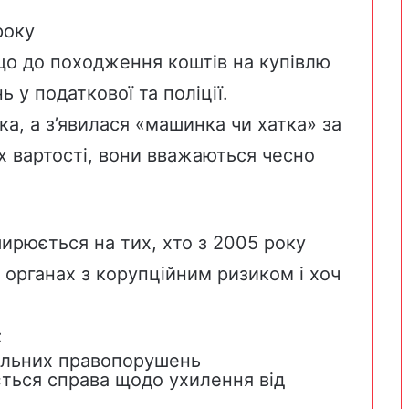
року
 що до походження коштів на купівлю
 у податкової та поліції.
ка, а з’явилася «машинка чи хатка» за
їх вартості, вони вважаються чесно
ширюється на тих, хто з 2005 року
 органах з корупційним ризиком і хоч
:
нальних правопорушень
ється справа щодо ухилення від