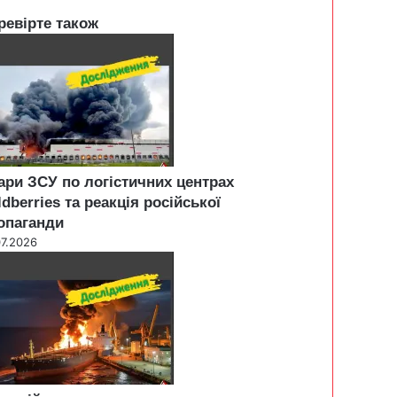
ревірте також
ари ЗСУ по логістичних центрах
ldberries та реакція російської
опаганди
07.2026