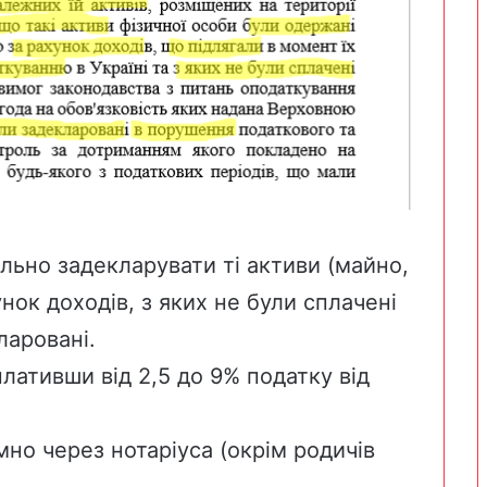
ьно задекларувати ті активи (майно,
унок доходів, з яких не були сплачені
кларовані.
лативши від 2,5 до 9% податку від
но через нотаріуса (окрім родичів