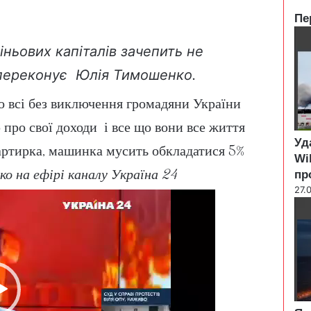
Пе
C
l
іньових капіталів зачепить не
o
, переконує Юлія Тимошенко.
s
e
то всі без виключення громадяни України
ю про свої доходи і все що вони все життя
Уд
вартирка, машинка мусить обкладатися 5%
Wi
о на ефірі каналу Україна 24
пр
27.