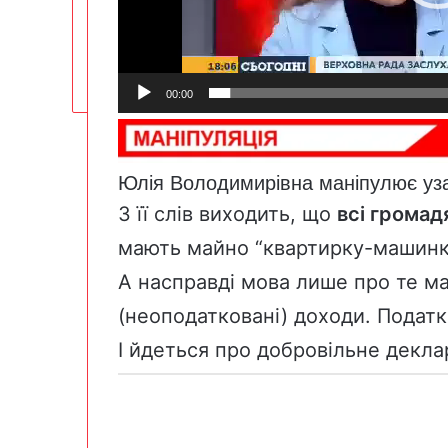
00:00
Юлія Володимирівна маніпулює уз
З її слів виходить, що
всі громад
мають майно “квартирку-машинк
А насправді мова лише про те май
(неоподатковані) доходи. Податк
І йдеться про добровільне декл