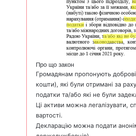
Про що закон
Громадянам пропонують добровіл
кошти), які були отримані за рах
податки та/або які не були заде
Ці активи можна легалізувати, сп
вартості.
Декларацію можна подати анонім