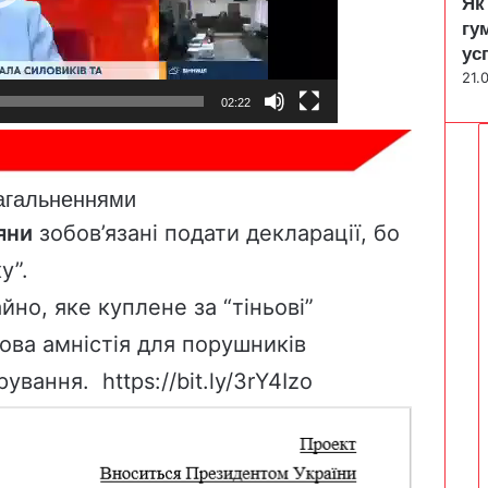
Як
гу
ус
21.
02:22
агальненнями
яни
зобов’язані подати декларації, бо
у”.
но, яке куплене за “тіньові”
ова амністія для порушників
арування.
https://bit.ly/3rY4Izo