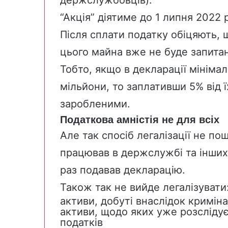
держслужбовців).
“Акція” діятиме до 1 липня 2022 
Після сплати податку обіцяють,
цього майна вже не буде запитань
Тобто, якщо в декларації мінімал
мільйони, то заплативши 5% від 
заробленими.
Податкова амністія не для всіх
Але так спосіб легалізації не по
працював в держслужбі та інших
раз подавав декларацію.
Також так не вийде легалізувати
активи, добуті внаслідок кримі
активи, щодо яких уже розсліду
податків