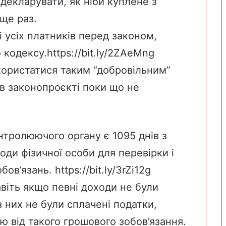
декларувати, як ніби куплене з
 ще раз.
 усіх платників перед законом,
 кодексу.
https://bit.ly/2ZAeMng
користатися таким “добровільним”
в законопроєкті поки що не
нтролюючого органу є 1095 днів з
оди фізичної особи для перевірки і
обов’язань.
https://bit.ly/3rZi12g
віть якщо певні доходи не були
з них не були сплачені податки,
ю від такого грошового зобов’язання.