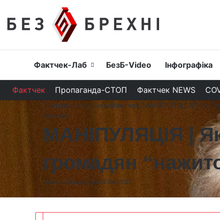
Головна
Фактчек-Лаб
БезБ-Video
Інфографіка
Фактчек
Пропаганда-СТОП
Фактчек NEWS
COV
Головна сторінка
/
Фактчек
/
МАНІПУЛЯЦІЯ | Як Ти
Фактчек
МАНІПУЛЯЦІЯ | Я
громадян “нажит
Олекса Шарабура
07.04.2021