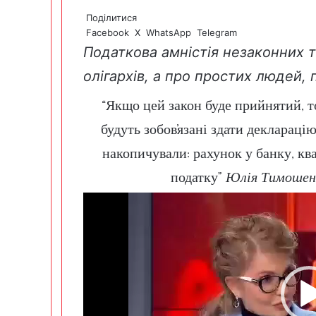
Поділитися
Facebook
X
WhatsApp
Telegram
Податкова амністія незаконних т
олігархів, а про простих людей
“Якщо цей закон буде прийнятий, 
будуть зобов’язані здати деклараці
накопичували: рахунок у банку, к
податку”
Юлія Тимошенк
Відеопрогравач