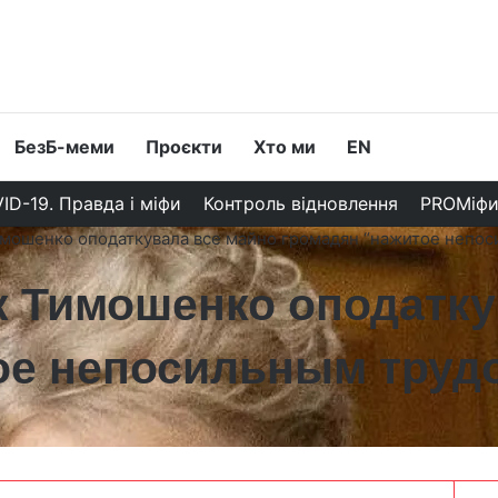
БезБ-меми
Проєкти
Хто ми
EN
ID-19. Правда і міфи
Контроль відновлення
PROМіф
мошенко оподаткувала все майно громадян “нажитое непос
к Тимошенко оподатку
ое непосильным труд