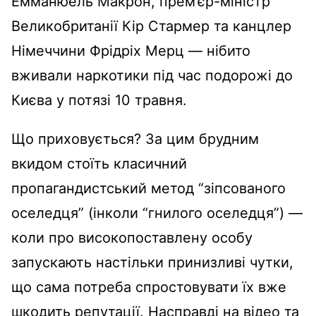
Емманюель Макрон, прем’єр-міністр
Великобританії Кір Стармер та канцлер
Німеччини Фрідріх Мерц — нібито
вживали наркотики під час подорожі до
Києва у потязі 10 травня.
Що приховується? За цим брудним
вкидом стоїть класичний
пропагандистський метод “зіпсованого
оселедця” (інколи “гнилого оселедця”) —
коли про високопоставлену особу
запускають настільки принизливі чутки,
що сама потреба спростовувати їх вже
шкодить репутації. Насправді на відео та