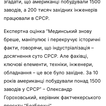
згадати, що американці побудували 1500
заводів, а 200 тисяч західних інженерів
працювали в СРСР.
Експертна оцінка “Мединський знову
бреше, маніпулює і перекручує історичні
факти, говорячи, що індустріалізація –
досягнення суто СРСР. Але фахівці,
ключові елементи, техніки, інженери,
обладнання – це все було західне. За 10
років американці побудували понад 1500
заводів у СРСР” – Олександр
Гороховський, керівник фактчекерського
проєкту “БезБрехні”