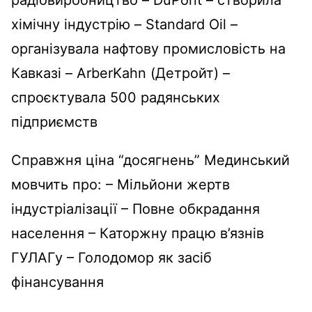
радіовиробництво – DuPont – створила
хімічну індустрію – Standard Oil –
організувала нафтову промисловість на
Кавказі – ArberKahn (Детройт) –
спроєктувала 500 радянських
підприємств
Справжня ціна “досягнень” Мединський
мовчить про: – Мільйони жертв
індустріалізації – Повне обкрадання
населення – Каторжну працю в’язнів
ГУЛАГу – Голодомор як засіб
фінансування