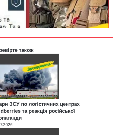
1 455
ревірте також
ари ЗСУ по логістичних центрах
ldberries та реакція російської
опаганди
07.2026