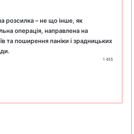
 розсилка – не що інше, як
льна операція, направлена на
їв та поширення паніки і зрадницьких
ади.
1 455