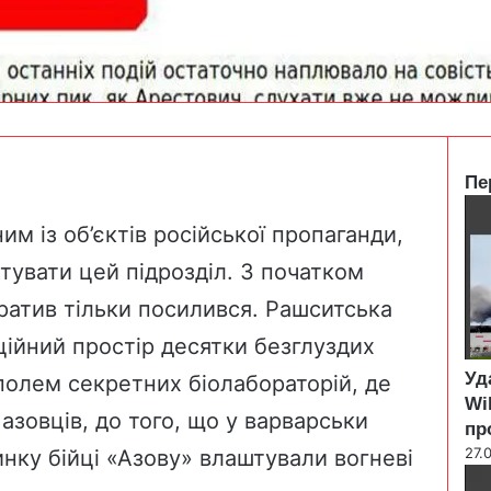
Пе
C
l
им із об’єктів російської пропаганди,
o
тувати цей підрозділ. З початком
s
e
аратив тільки посилився. Рашситська
ційний простір десятки безглуздих
Уд
уполем секретних біолабораторій, де
Wi
азовців, до того, що у варварськи
пр
27.
ку бійці «Азову» влаштували вогневі