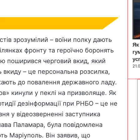
тів зрозумілий – воїни полку дають
Як
ілянках фронту та героїчно боронять
гу
ус
ю поширився черговий вкид, який
21.
ь вкиду – це персональна розсилка,
ликають до повалення державного ладу.
в» кинули у пеклі на призволяще. Як
тидії дезінформації при РНБО – це не
езня у відеозверненні заступника
ава Паламара, була повідомлена
ють Маріуполь. Він заявив, що