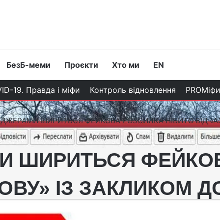
БезБ-меми
Проєкти
Хто ми
EN
ID-19. Правда і міфи
Контроль відновлення
PROМіф
ДЖЕРАМИ ШИРИТЬСЯ ФЕЙКОВА РОЗСИЛКА НІБИТО ВІД «А
И ШИРИТЬСЯ ФЕЙКО
ЗОВУ» ІЗ ЗАКЛИКОМ 