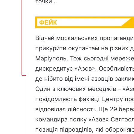
точки…
Відчай москальських пропагандис
прикурити окупантам на різних д
Маріуполь. Тож сьогодні мереже
дискредитує «Азов». Особливіст
де нібито від імені азовців зак
Один з ключових меседжів – «Азо
повідомляють фахівці Центру про
відповідає дійсності. Ще 29 бер
командира полку «Азов» Святосл
позиція підрозділів, які обороня