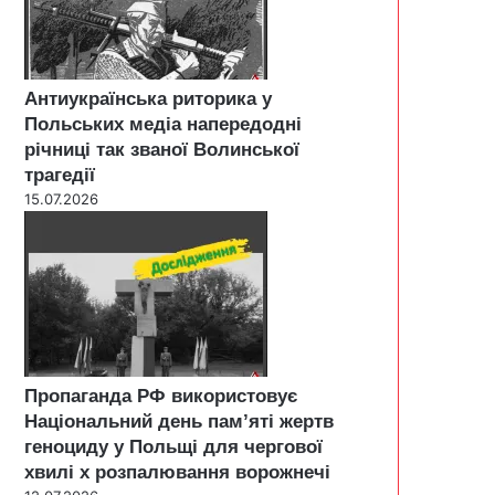
Антиукраїнська риторика у
Польських медіа напередодні
річниці так званої Волинської
трагедії
15.07.2026
Пропаганда РФ використовує
Національний день пам’яті жертв
геноциду у Польщі для чергової
хвилі х розпалювання ворожнечі