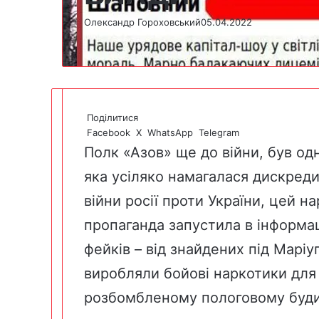
Олександр Гороховський
05.04.2022
Поділитися
Facebook
X
WhatsApp
Telegram
Полк «Азов» ще до війни, був одн
яка усіляко намагалася дискреди
війни росії проти України, цей н
пропаганда запустила в інформа
фейків – від знайдених під Марі
виробляли бойові наркотики для 
розбомбленому пологовому будин