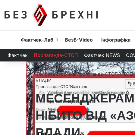
Головна
Фактчек-Лаб
БезБ-Video
Інфографіка
Фактчек
Пропаганда-СТОП
Фактчек NEWS
COV
Головна сторінка
/
Пропаганда-СТОП
/
МЕСЕН
ВЛАДИ
Пропаганда-СТОП
Фактчек
МЕСЕНДЖЕРАМ
НІБИТО ВІД «А
ВЛАДИ