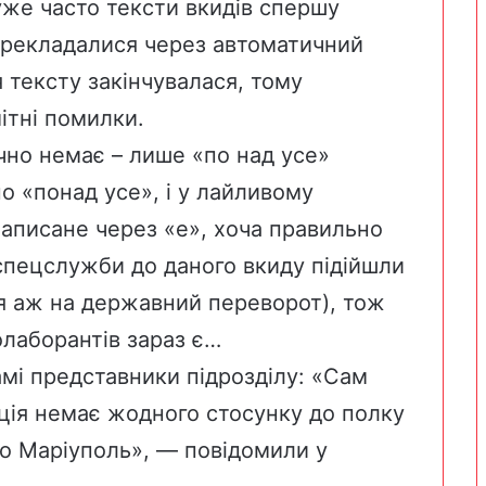
уже часто тексти вкидів спершу
ерекладалися через автоматичний
 тексту закінчувалася, тому
ітні помилки.
чно немає – лише «по над усе»
о «понад усе», і у лайливому
написане через «е», хоча правильно
спецслужби до даного вкиду підійшли
я аж на державний переворот), тож
олаборантів зараз є…
мі представники підрозділу: «Сам
иція немає жодного стосунку до полку
то Маріуполь», — повідомили у