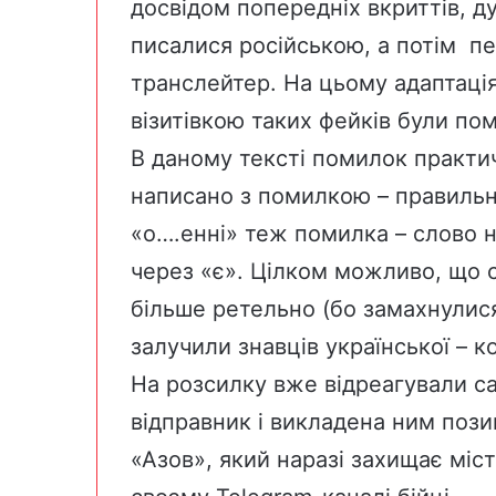
досвідом попередніх вкриттів, д
писалися російською, а потім п
транслейтер. На цьому адаптація
візитівкою таких фейків були пом
В даному тексті помилок практи
написано з помилкою – правильн
«о….енні» теж помилка – слово 
через «є». Цілком можливо, що 
більше ретельно (бо замахнулис
залучили знавців української – к
На розсилку вже відреагували са
відправник і викладена ним поз
«Азов», який наразі захищає міс