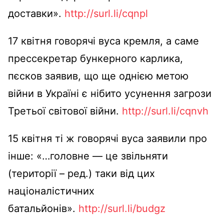
доставки».
http://surl.li/cqnpl
17 квітня говорячі вуса кремля, а саме
прессекретар бункерного карлика,
пєсков заявив, що ще однією метою
війни в Україні є нібито усунення загрози
Третьої світової війни.
http://surl.li/cqnvh
15 квітня ті ж говорячі вуса заявили про
інше: «…головне — це звільняти
(території – ред.) таки від цих
націоналістичних
батальйонів».
http://surl.li/budgz