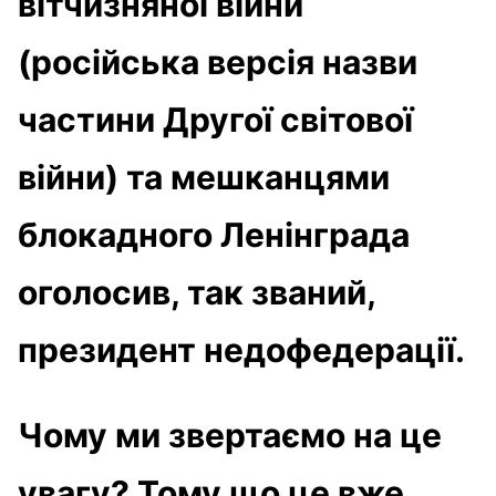
вітчизняної війни
(російська версія назви
частини Другої світової
війни) та мешканцями
блокадного Ленінграда
оголосив, так званий,
президент недофедерації.
Чому ми звертаємо на це
увагу? Тому що це вже