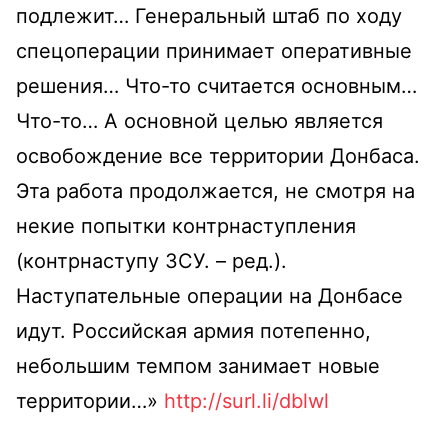
подлежит… Генеральный штаб по ходу
спецоперации принимает оперативные
решения… Что-то считается основным…
Что-то… А основной целью является
освобождение все территории Донбаса.
Эта работа продолжается, не смотря на
некие попытки контрнаступления
(контрнаступу ЗСУ. – ред.).
Наступательные операции на Донбасе
идут. Российская армия потепенно,
небольшим темпом занимает новые
территории…»
http://surl.li/dblwl