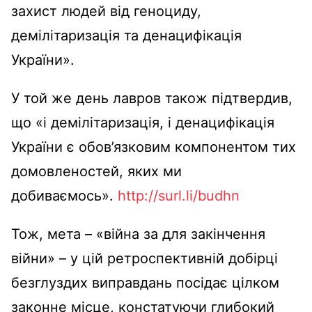
захист людей від геноциду,
демілітаризація та денацифікація
України».
У той же день лавров також підтвердив,
що «і демілітаризація, і денацифікація
України є обов’язковим компонентом тих
домовленостей, яких ми
добиваємось».
http://surl.li/budhn
Тож, мета – «війна за для закінчення
війни» – у цій ретроспективній добірці
безглуздих виправдань посідає цілком
законне місце, констатуючи глибокий