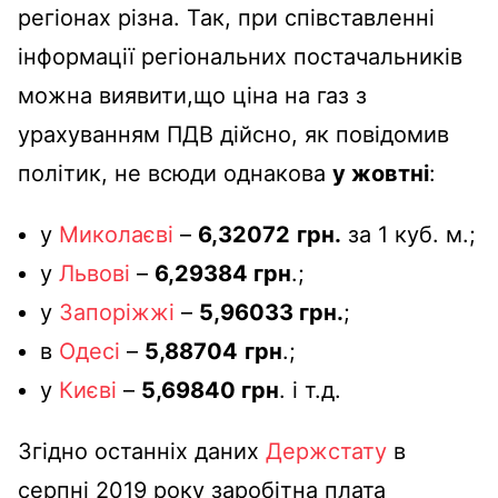
регіонах різна. Так, при співставленні
інформації регіональних постачальників
можна виявити,що ціна на газ з
урахуванням ПДВ дійсно, як повідомив
політик, не всюди однакова
у жовтні
:
у
Миколаєві
–
6,32072
грн.
за 1 куб. м.;
у
Львові
–
6,29384 грн
.;
у
Запоріжжі
–
5,96033 грн.
;
в
Одесі
–
5,88704
грн
.;
у
Києві
–
5,69840 грн
. і т.д.
Згідно останніх даних
Держстату
в
серпні 2019 року заробітна плата