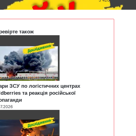
ревірте також
ари ЗСУ по логістичних центрах
ldberries та реакція російської
опаганди
07.2026