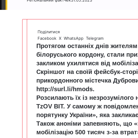
Поділитися
Facebook
X
WhatsApp
Telegram
Протягом останніх днів жителям
білоруського кордону, стали пр
закликом ухилятися від мобіліза
Скріншот на своїй фейсбук-стор
прикордонного містечка Дуброви
http://surl.li/hmods
.
Розсилають їх із незрозумілого 
TzOV BIT. У самому ж повідомле
порятунку України», яка закликає
Також аноніми запевняють, що «
мобілізацію 500 тисяч з-за втрат