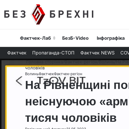
Головна
Фактчек-Лаб
БезБ-Video
Інфографіка
Фактчек
Пропаганда-СТОП
Фактчек NEWS
COV
Головна сторінка
/
Фактчек-регіон
/
Волинь
/
На Рі
чоловіків
Волинь
Фактчек
Фактчек-регіон
На Рівненщині п
неіснуючою «армі
тисяч чоловіків
Регіональний фактчек
31.05.2023