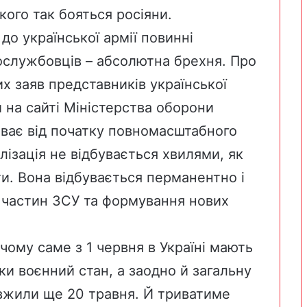
якого так бояться росіяни.
 до української армії повинні
вослужбовців – абсолютна брехня. Про
их заяв представників української
й на сайті Міністерства оборони
риває від початку повномасштабного
лізація не відбувається хвилями, як
и. Вона відбувається перманентно і
 частин ЗСУ та формування нових
чому саме з 1 червня в Україні мають
ки воєнний стан, а заодно й загальну
овжили ще 20 травня. Й триватиме