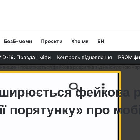
БезБ-меми
Проєкти
Хто ми
EN
ID-19. Правда і міфи
Контроль відновлення
PROМіф
вненщині поширюється фейкова розсилка від неіснуючою «арм
оширюється фейкова р
ї порятунку» про мобі