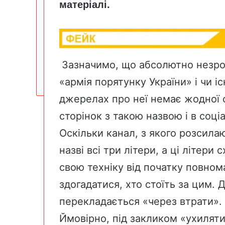
матеріалі.
Зазначимо, що абсолютно незроз
«армія порятунку України» і чи іс
джерелах про неї немає жодної оф
сторінок з такою назвою і в соц
Оскільки канал, з якого розсила
назві всі три літери, а ці літери
свою техніку від початку повном
здогадатися, хто стоїть за цим. Д
перекладається «через втрати».
Ймовірно, під закликом «ухилятис