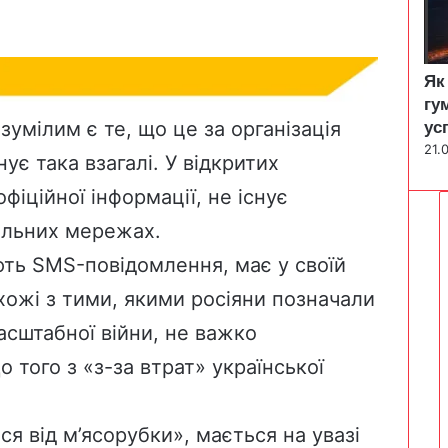
Як
гу
умілим є те, що це за організація
ус
21.
нує така взагалі. У відкритих
іційної інформації, не існує
іальних мережах.
ють SMS-повідомлення, має у своїй
 схожі з тими, якими росіяни позначали
асштабної війни, не важко
о того з «з-за втрат» української
я від м’ясорубки», мається на увазі