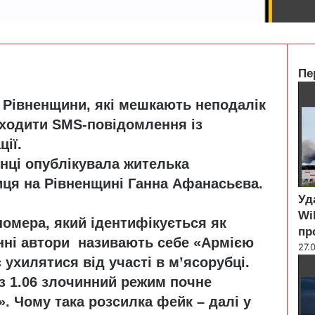
Пе
C
 Рівненщини, які мешкають неподалік
l
o
иходити SMS-повідомлення із
s
ції.
e
інці опублікувала жителька
ця на Рівненщині Ганна Афанасьєва.
Уд
Wi
номера, який ідентифікується як
пр
нні автори називають себе «Армією
27.
 ухилятися від участі в м’ясорубці.
з 1.06 злочинний режим почне
». Чому така розсилка фейк – далі у