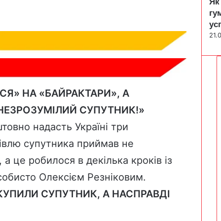
Як
гу
ус
21.
Я» НА «БАЙРАКТАРИ», А
 НЕЗРОЗУМІЛИЙ СУПУТНИК!»
товно надасть Україні три
півлю супутника приймав не
а це робилося в декілька кроків із
собисто Олексієм Резніковим.
КУПИЛИ СУПУТНИК, А НАСПРАВДІ