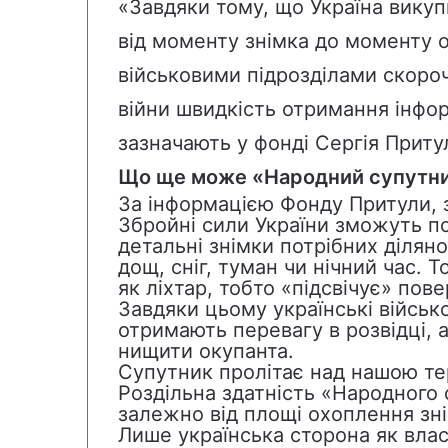
«Завдяки тому, що Україна викуп
від моменту знімка до моменту 
військовими підрозділами скороч
війни швидкість отримання інформ
зазначають у фонді Сергія Приту
Що ще може «Народний супутн
За інформацією Фонду Притули, з
Збройні сили України зможуть п
детальні знімки потрібних діляно
дощ, сніг, туман чи нічний час. 
як ліхтар, тобто «підсвічує» по
Завдяки цьому українські військ
отримають перевагу в розвідці,
нищити окупанта.
Супутник пролітає над нашою тер
Роздільна здатність «Народного 
залежно від площі охоплення зні
Лише українська сторона як вла