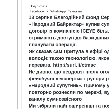
Поділитися
Facebook
X
WhatsApp
Telegram
18 серпня Благодійний фонд Сер
«Народний Байрактар» купив суп
договір із компанією ICEYE більш
отримають доступ до бази дани
планувати операції.
Як сказав сам Притула в ефірі од
володіє такою технологією, якою
перевага.
http://surl.li/ctmsc
Не дивно, що невдовзі після ого
фейсбучні «експерти» і рупори 
«Народний супутник». Причому у 
повторно рознесли по мережі, ву
каналу сумнозвісного
Ми зібрали найпоширеніші та по