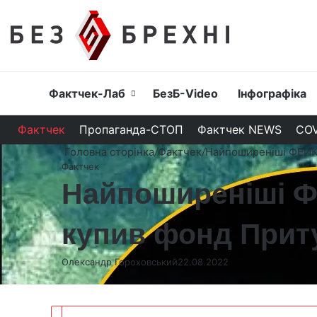
Головна
Фактчек-Лаб
БезБ-Video
Інфографіка
Фактчек
Пропаганда-СТОП
Фактчек NEWS
COV
Головна сторінка
/
Фактчек
/
Найпоширеніші ФЕЙКИ
Фактчек
Найпоширеніші ФЕ
купив фонд Прит
Олександр Гороховський
22.08.2022