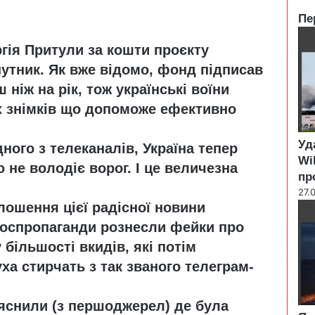
Пе
C
гія Притули за кошти проєкту
l
o
утник. Як вже відомо, фонд підписав
s
 ніж на рік, тож українські воїни
e
х знімків що допоможе ефективно
Уд
ного з телеканалів, Україна тепер
Wi
 не володіє ворог. І це величезна
пр
27.
лошення цієї радісної новини
роспропаганди рознесли фейки про
більшості вкидів, які потім
ха стирчать з так званого телеграм-
яснили (з першоджерел) де була