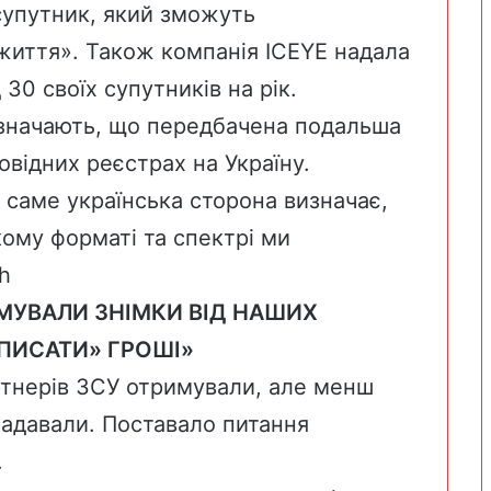
супутник, який зможуть
«життя». Також компанія ICEYE надала
 30 своїх супутників на рік.
азначають, що передбачена подальша
овідних реєстрах на Україну.
і саме українська сторона визначає,
якому форматі та спектрі ми
sh
ИМУВАЛИ ЗНІМКИ ВІД НАШИХ
ПИСАТИ» ГРОШІ»
артнерів ЗСУ отримували, але менш
надавали. Поставало питання
.