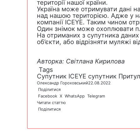
території нашої країни.
Україна може отримувати дані на
над нашою територією. Адже у на
компанії ICEYE. Таким чином от
Один знімок може охоплювати пл
На отриманих з супутника даних
об’єкти, або відрізняти муляжі ві
Авторка: Світлана Кирилова
Tags
Супутник ICEYE
супутник Приту
Олександр Гороховський
22.08.2022
Поділитися
Facebook
X
WhatsApp
Telegram
Читати статтю
Поділитися
F
X
W
T
V
P
a
h
e
i
r
c
a
l
b
i
e
t
e
e
n