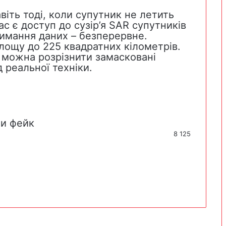
віть тоді, коли супутник не летить
с є доступ до сузір’я SAR супутників
римання даних – безперервне.
ощу до 225 квадратних кілометрів.
 можна розрізнити замасковані
д реальної техніки.
ли
фейк
8 125