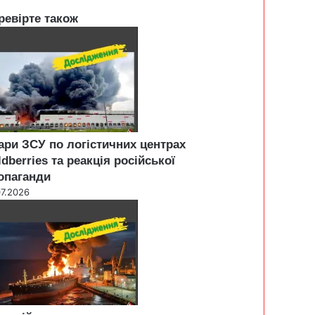
ревірте також
ари ЗСУ по логістичних центрах
ldberries та реакція російської
опаганди
07.2026