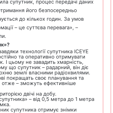
ила супутник, процес передачі даних
отримання його безпосередньо
ується до кількох годин. За умов
ації – це суттєва перевага», –
ли.
ик»?
авдяки технології супутника ICEYE
остійно та оперативно отримувати
к. І цьому не завадить хмарність,
Тому що супутник – радарний, він діє
верхню землі власними радіохвилями.
ові покращать своє планування та
 а отже – зможуть ефективніше
иторією двічі на добу.
супутника» – від 0,5 метра до 1 метра
мка.
сник супутника отримує знімки