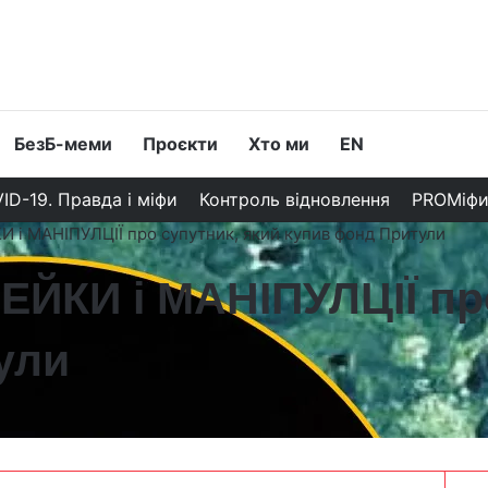
БезБ-меми
Проєкти
Хто ми
EN
ID-19. Правда і міфи
Контроль відновлення
PROМіф
 і МАНІПУЛЦІЇ про супутник, який купив фонд Притули
ЙКИ і МАНІПУЛЦІЇ про
ули