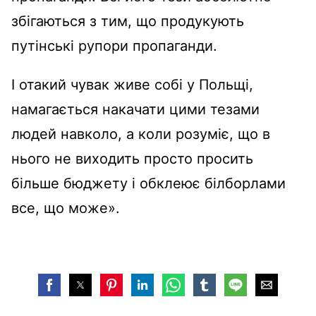
збігаються з тим, що продукують
путінські рупори пропаганди.
І отакий чувак живе собі у Польщі,
намагається накачати цими тезами
людей навколо, а коли розуміє, що в
нього не виходить просто просить
більше бюджету і обклеює білборлами
все, що може».