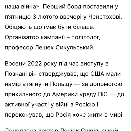
наша війна». Перший борд поставили у
п’ятницю 3 лютого ввечері у Ченстохові.
Обіцяють що їмає бути більше.
Організатор кампанії – політолог,
професор Лешек Сикульський.
Восени 2022 року під час виступу в
Познані він стверджував, що США мали
намір втягнути Польщу — за допомогою
прихильного до Америки уряду ПіС — до
активної участі у війні з Росією і
переконував, що Росія хоче жити в мирі.
Донедавна доктор Лешек Сикульський