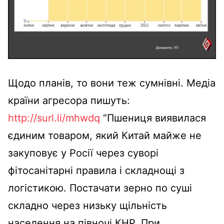
Щодо планів, то вони теж сумнівні. Медіа
країни агресора пишуть:
http://surl.li/mhwdq
“Пшениця виявилася
єдиним товаром, який Китай майже не
закуповує у Росії через суворі
фітосанітарні правила і складнощі з
логістикою. Постачати зерно по суші
складно через низьку щільність
населення на півночі КНР. При