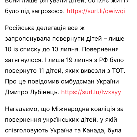
Вони лише рятували дітей, бо їхнє життя
було під загрозою».
https://surl.li/qwiwqi
Російська делегація все ж
запропонувала повернути дітей – лише
10 із списку до 10 липня. Повернення
затягнулося. І лише 19 липня з РФ було
повернуто 11 дітей, яких вивезли з ТОТ.
Про це повідомив омбудсман України
Дмитро Лубінець.
https://surl.lu/lwxsyy
Нагадаємо, що Міжнародна коаліція за
повернення українських дітей, у якій
співголовують Україна та Канада, була