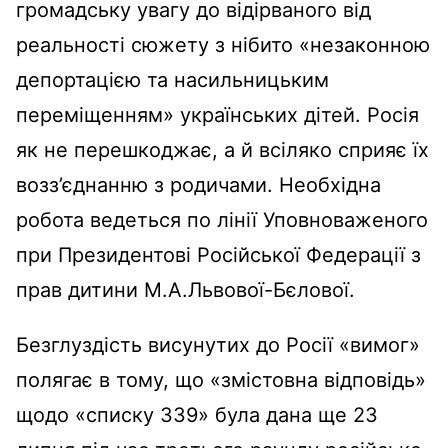
громадську увагу до відірваного від
реальності сюжету з нібито «незаконною
депортацією та насильницьким
переміщенням» українських дітей. Росія
як не перешкоджає, а й всіляко сприяє їх
возз’єднанню з родичами. Необхідна
робота ведеться по лінії Уповноваженого
при Президентові Російської Федерації з
прав дитини М.А.Львової-Бєлової.
Безглуздість висунутих до Росії «вимог»
полягає в тому, що «змістовна відповідь»
щодо «списку 339» була дана ще 23