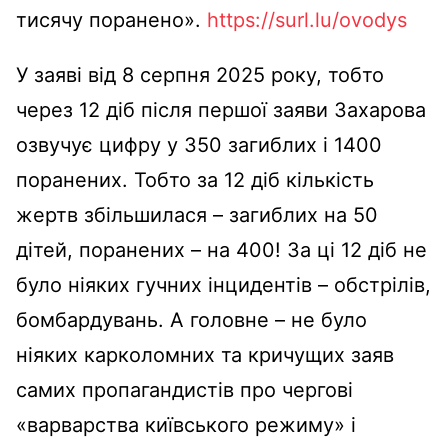
тисячу поранено».
https://surl.lu/ovodys
У заяві від 8 серпня 2025 року, тобто
через 12 діб після першої заяви Захарова
озвучує цифру у 350 загиблих і 1400
поранених. Тобто за 12 діб кількість
жертв збільшилася – загиблих на 50
дітей, поранених – на 400! За ці 12 діб не
було ніяких гучних інцидентів – обстрілів,
бомбардувань. А головне – не було
ніяких карколомних та кричущих заяв
самих пропагандистів про чергові
«варварства київського режиму» і