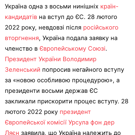
Україна одна з восьми нинішніх
країн-
кандидатів
на вступ до ЄС. 28 лютого
2022 року, невдовзі після
російського
вторгнення
, Україна подала заявку на
членство в
Європейському Союзі
.
Президент України
Володимир
Зеленський
попросив негайного вступу
за «новою особливою процедурою», а
президенти восьми держав ЄС
закликали прискорити процес вступу. 28
лютого 2022 року
президент
Європейської комісії
Урсула фон дер
Ляєн
заявила, що Україна належить до