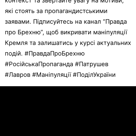
контекст та звертайте увагу на мотиви,
які стоять за пропагандистськими
заявами. Підписуйтесь на канал “Правда
про Брехню”, щоб викривати маніпуляції
Кремля та залишатись у курсі актуальних
подій. #ПравдаПроБрехню
#РосійськаПропаганда #Патрушев
#Лавров #Маніпуляції #ПоділУкраїни