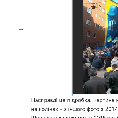
Насправді це підробка. Картина н
на колінах – з іншого фото з 2017
Шведська художниця у 2018 роц