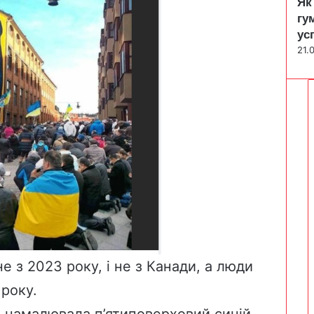
Як
гу
ус
21.
е з 2023 року, і не з Канади, а люди
 року.
і
намалювала
п’ятиповерховий синій