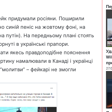
Пе
Clo
ейк придумали росіяни. Поширили
но синій пеніс на жовтому фоні, на
а путін). На передньому плані стоять
орнуті в українські прапори.
Уд
мати якесь правдоподібне пояснення
Wi
тину намалювали в Канаді і українці
пр
27.
 “молитви” – фейкарі не змогли