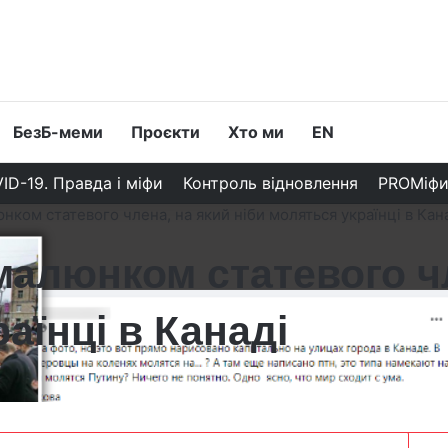
БезБ-меми
Проєкти
Хто ми
EN
ID-19. Правда і міфи
Контроль відновлення
PROМіф
нком статевого члена, на який ніби моляться українці в Кан
малюнком статевого ч
аїнці в Канаді