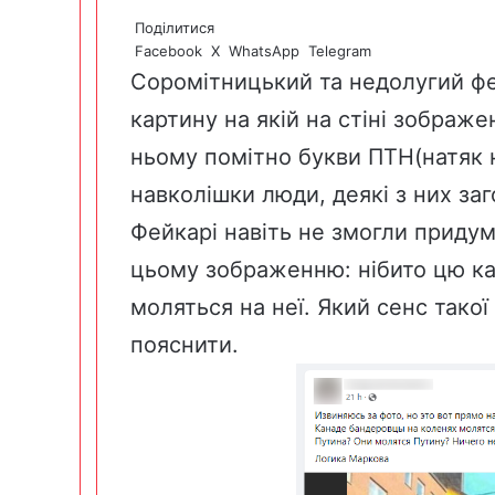
Поділитися
Facebook
X
WhatsApp
Telegram
Соромітницький та недолугий ф
картину на якій на стіні зображе
ньому помітно букви ПТН(натяк н
навколішки люди, деякі з них заг
Фейкарі навіть не змогли приду
цьому зображенню: нібито цю кар
моляться на неї. Який сенс такої
пояснити.