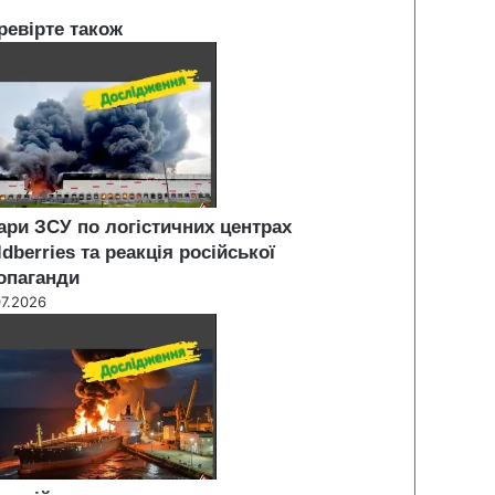
ревірте також
se
ари ЗСУ по логістичних центрах
ldberries та реакція російської
опаганди
07.2026