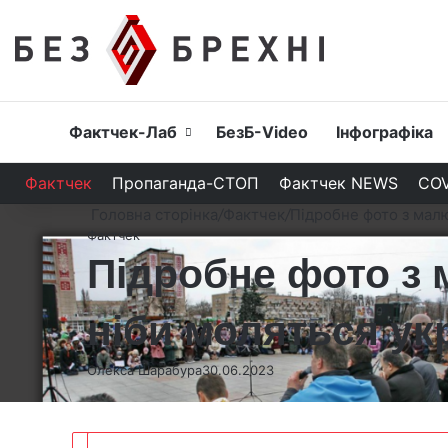
Головна
Фактчек-Лаб
БезБ-Video
Інфографіка
Фактчек
Пропаганда-СТОП
Фактчек NEWS
COV
Головна сторінка
/
Фактчек
/
Підробне фото з малю
Фактчек
Підробне фото з 
ніби моляться укр
Олекса Шарабура
30.06.2023