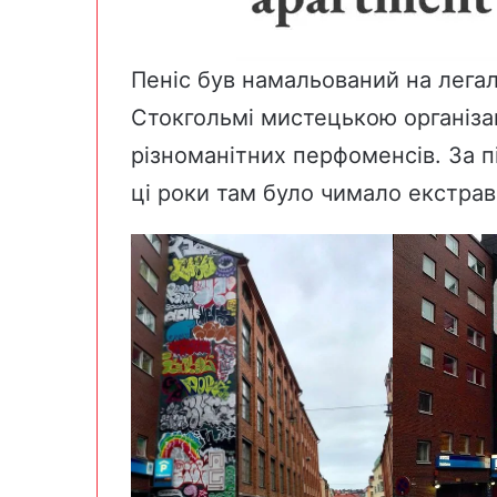
Пеніс був намальований на лега
Стокгольмі мистецькою організ
різноманітних перфоменсів. За пі
ці роки там було чимало екстра