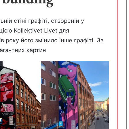
льній
стіні графіті
, створеній у
ацією
Kollektivet Livet
для
в року його змінило інше графіті. За
вагантних картин