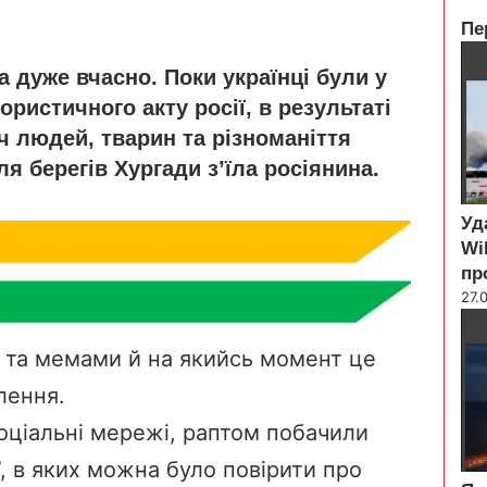
Пе
C
 дуже вчасно. Поки українці були у
l
o
ористичного акту росії, в результаті
s
ч людей, тварин та різноманіття
e
ля берегів Хургади з’їла росіянина.
Уд
Wi
пр
27.
 та мемами й на якийсь момент це
лення.
соціальні мережі, раптом побачили
І”, в яких можна було повірити про