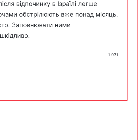
ісля відпочинку в Ізраїлі легше
ночами обстрілюють вже понад місяць.
арто. Заповнювати ними
 шкідливо.
1 931