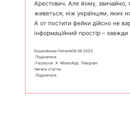
Арестович. Але йому, звичайно, п
живеться, ніж українцям, яких 
А от постити фейки дійсно не в
інформаційний простір – завжди
Бушковська Наталія
09.06.2023
Поділитися
Facebook
X
WhatsApp
Telegram
Читати статтю
Поділитися
F
X
W
T
V
P
a
h
e
i
r
c
a
l
b
i
e
t
e
e
n
b
s
g
r
t
o
A
r
o
p
a
k
p
m