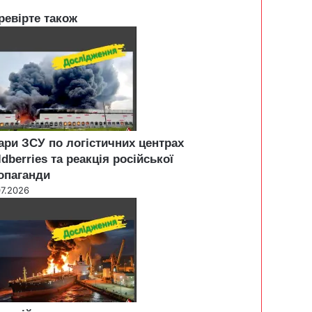
ревірте також
ари ЗСУ по логістичних центрах
ldberries та реакція російської
опаганди
07.2026