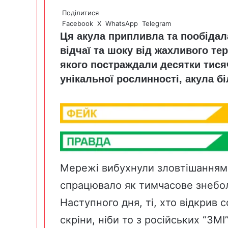
Поділитися
Facebook
X
WhatsApp
Telegram
Ця акула припливла та пообідала
відчаї та шоку від жахливого тер
якого постраждали десятки тися
унікальної рослинності, акула бі
Мережі вибухнули зловтішанням
спрацювало як тимчасове знебо
Наступного дня, ті, хто відкрив 
скріни, ніби то з російських “ЗМ