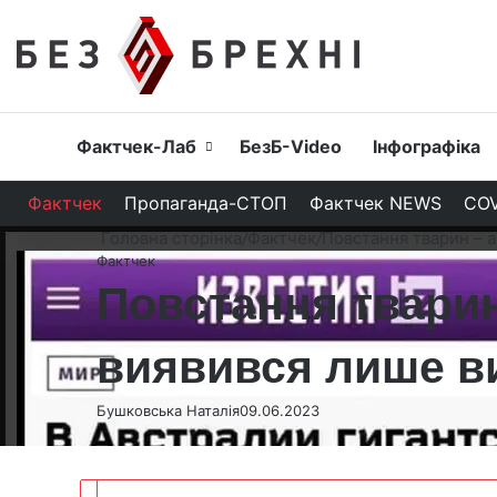
Головна
Фактчек-Лаб
БезБ-Video
Інфографіка
Фактчек
Пропаганда-СТОП
Фактчек NEWS
COV
Головна сторінка
/
Фактчек
/
Повстання тварин – а
Фактчек
Повстання тварин
виявився лише в
Бушковська Наталія
09.06.2023