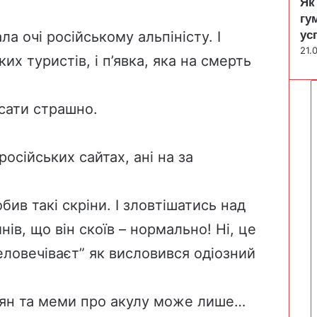
Як
гу
ус
ла очі російському альпіністу. І
21.
их туристів, і п’явка, яка на смерть
сати страшно.
російських сайтах, ані на за
бив такі скріни. І зловтішатись над
нів, що він скоїв – нормально! Ні, це
человечіваєт” як висловився одіозний
іян та меми про акулу може лише…