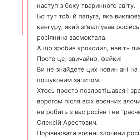
наступ з боку тваринного світу.
Бо тут тобі й папуга, яка виклюва
кенгуру, який зґвалтував російськ
росіянина засмоктала.
А що зробив крокодил, навіть пи
Проте це, звичайно, фейки!
Ви не знайдете цих новин ані на 
пошуковим запитом.
Хтось просто позловтішався і зро
ворогом після всіх воєнних злочи
не робить з вас росіян і не “рас
Олексій Арестович.
Порівнювати воєнні злочини рос