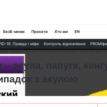
БезБ-меми
Проєкти
Хто ми
EN
ID-19. Правда і міфи
Контроль відновлення
PROМіф
кула, папуга, кенгуру. Але правдою виявився лише випадок з
 – акула, папуга, кен
ипадок з акулою