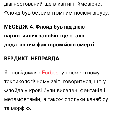
діагностований ще в квітні і, ймовірно,
Флойд був безсимптомним носієм вірусу.
МЕСЕДЖ 4.
Флойд був під дією
наркотичних засобів і це стало
додатковим фактором його смерті
ВЕРДИКТ.
НЕПРАВДА
Як повідомляє
Forbes,
у посмертному
токсикологічному звіті говориться, що у
Флойда у крові були виявлені фентаніл і
метамфетамін, а також сполуки канабісу
та морфію.