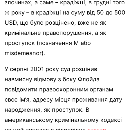
злочинах, а саме – крадіжці, в грудні того
ж року – в крадіжці на суму від 50 до 500
USD, що було розцінено, вже не як
кримінальне правопорушення, а як
проступок (позначення M або
misdemeanor).
У серпні 2001 року суд розцінив
навмисну відмову з боку Флойда
повідомити правоохоронним органам
своє ім’я, адресу місця проживання дату
народження, як проступок. В
американському кримінальному кодексі
на цей випадок є відповідна
стаття