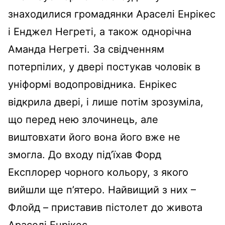
знаходилися громадянки Араселі Енрікес
і Енджел Негреті, а також однорічна
Аманда Негреті. За свідченням
потерпілих, у двері постукав чоловік в
уніформі водопровідника. Енрікес
відкрила двері, і лише потім зрозуміла,
що перед нею злочинець, але
виштовхати його вона його вже не
змогла. До входу під’їхав Форд
Експлорер чорного кольору, з якого
вийшли ще п’ятеро. Найвищий з них –
Флойд – приставив пістолет до живота
Араселі Енрікес.