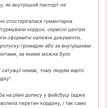
, як внутрішній паспорт не
ні спостерігалася гуманітарна
штурмували кордон, сервісні центри
оги оформити належні документи,
ропуску громадян або за внутрішніми
ентами, за якими можна було
 ситуації немає, тому людям варто
ядку
“.
а на рівні допису у фейсбуці (адже
зволила перетин кордону, і так само