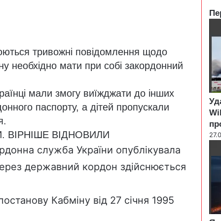
Пе
C
l
o
ються тривожні повідомлення щодо
s
ну необхідно мати при собі закордонний
e
країнці мали змогу виїжджати до інших
Уд
донного паспорту, а дітей пропускали
Wi
я.
пр
. ВІРНІШЕ ВІДНОВИЛИ
27.
ордонна служба України опублікувала
через державний кордон здійснюється
постанову Кабміну від 27 січня 1995