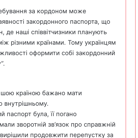
ребування за кордоном може
аявності закордонного паспорта, що
, де наші співвітчизники планують
 між різними країнами. Тому українцям
можливості оформити собі закордонний
”.
іншою країною бажано мати
по внутрішньому.
 паспорт була, її погано
мали зворотній зв’язок про справжній
и вирішили продовжити перепустку за