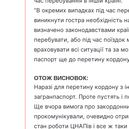
час перебування в іншій країні:
“В окремих випадках під час пе
виникнути гостра необхідність н
визначено законодавствами країн
перебувати, або під час поїздок
враховувати всі ситуації та за 
паспорт ще до перетину кордону
ОТОЖ ВИСНОВОК:
Наразі для перетину кордону з 
загранпаспорт. Проте пустять і 
Ще вчора вимога про закордонний
прокомунікували, очевидно отри
стан роботи ЦНАПів і все ж так