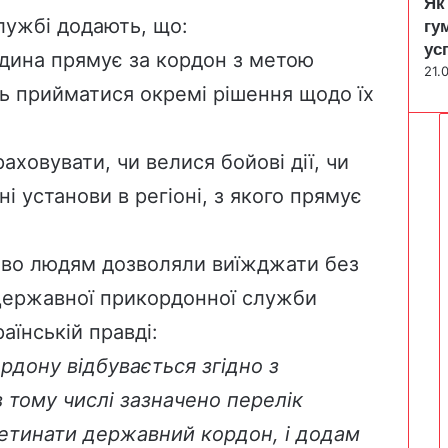
Як
лужбі додають, що:
гу
ус
дина прямує за кордон з метою
21.
ть прийматися окремі рішення щодо їх
овувати, чи велися бойові дії, чи
 установи в регіоні, з якого прямує
ово людям дозволяли виїжджати без
Державної прикордонної служби
аїнській правді:
рдону відбувається згідно з
 тому числі зазначено перелік
етинати державний кордон, і додам