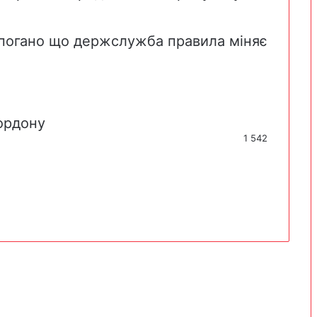
, погано що держслужба правила міняє
ордону
1 542