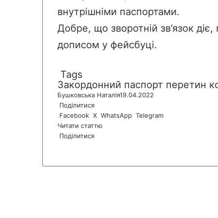
внутрішніми паспортами.
Добре, що зворотній зв’язок діє
дописом у фейсбуці.
Tags
Закордонний паспорт
перетин к
Бушковська Наталія
19.04.2022
Поділитися
Facebook
X
WhatsApp
Telegram
Читати статтю
Поділитися
F
X
W
T
V
P
a
h
e
i
r
c
a
l
b
i
e
t
e
e
n
b
s
g
r
t
o
A
r
o
p
a
k
p
m