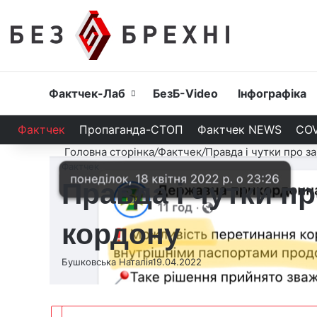
Головна
Фактчек-Лаб
БезБ-Video
Інфографіка
Фактчек
Пропаганда-СТОП
Фактчек NEWS
COV
Головна сторінка
/
Фактчек
/
Правда і чутки про з
Фактчек
Правда і чутки п
кордону
Бушковська Наталія
19.04.2022