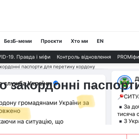
БезБ-меми
Проєкти
Хто ми
EN
ID-19. Правда і міфи
Контроль відновлення
PROМіф
акордонні паспорти для перетину кордону
ро закордонні паспорт