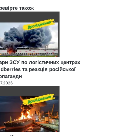
ревірте також
ари ЗСУ по логістичних центрах
ldberries та реакція російської
опаганди
07.2026