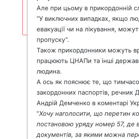
Але при цьому в прикордонній с
“У виключних випадках, якщо лю
евакуації чи на лікування, можу
пропуску”.
Також прикордонники можуть врах
працюють ЦНАПи та інші державні
людина.
А ось
як пояснює
те, що тимчас
закордонних паспортів, речник 
Андрій Демченко в коментарі Укр
“
Хочу наголосити, що перетин ко
постановою уряду номер 57, де в
документів, за якими можна пер